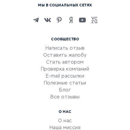
МЫ В СОЦИАЛЬНЫХ СЕТЯХ
Онлайн-школы
Изучение иностранных
языков
Курсы IT и digital
СООБЩЕСТВО
Маркетинг и продажи
Написать отзыв
Репетиторство
Оставить жалобу
Красота и здоровье
Стать автором
Сервисы по поиску работы
Проверка компаний
Сетевой маркетинг
E-mail рассылки
Университеты
Полезные статьи
Блог
Все отзывы
УСЛУГИ ДЛЯ БИЗНЕСА
Расчетно-кассовое
О НАС
обслуживание
О нас
Эквайринг
Наша миссия