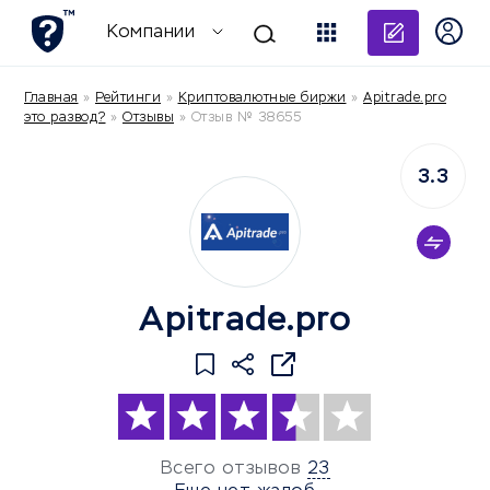
Добави
Компании
Главная
»
Рейтинги
»
Криптовалютные биржи
»
Apitrade.pro
это развод?
»
Отзывы
»
Отзыв № 38655
3.3
Apitrade.pro
Всего отзывов
23