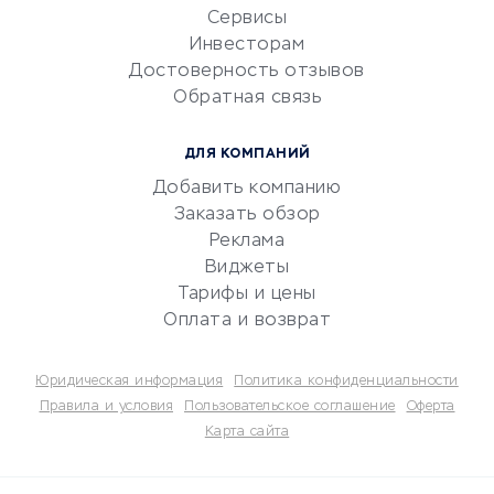
CRM-системы
Сервисы
Инвесторам
Электронный
Достоверность отзывов
документооборот
Обратная связь
Юридические компании
Консалтинговые компании
ДЛЯ КОМПАНИЙ
Аудиторские компании
Добавить компанию
Бухгалтерия онлайн
Заказать обзор
Онлайн-кассы
Реклама
SERM
Виджеты
Тарифы и цены
Digital
Оплата и возврат
КРЕДИТЫ И ЗАЙМЫ
Юридическая информация
Политика конфиденциальности
Потребительские кредиты
Правила и условия
Пользовательское соглашение
Оферта
Карта сайта
Кредитные карты
Дебетовые карты