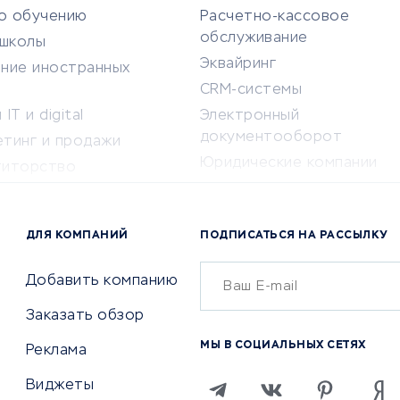
по обучению
Расчетно-кассовое
обслуживание
-школы
Эквайринг
ение иностранных
CRM-системы
IT и digital
Электронный
документооборот
етинг и продажи
Юридические компании
титорство
Консалтинговые компании
ота и здоровье
Аудиторские компании
 по поиску работы
ДЛЯ КОМПАНИЙ
ПОДПИСАТЬСЯ НА РАССЫЛКУ
Бухгалтерия онлайн
й маркетинг
Онлайн-кассы
ситеты
Добавить компанию
SERM
Заказать обзор
Digital
МЫ В СОЦИАЛЬНЫХ СЕТЯХ
Реклама
ТВИЯ И СТРАХОВАНИЕ
ПРОДВИЖЕНИЕ И РЕКЛАМА
Виджеты