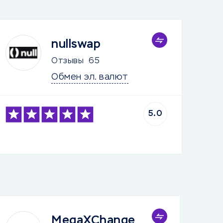
nullswap
Отзывы
65
Обмен эл. валют
5.0
MegaXChange