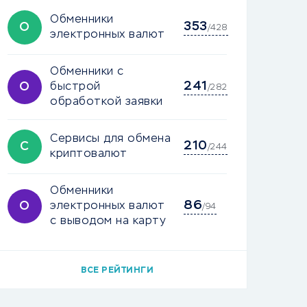
Обменники
353
О
/428
электронных валют
Обменники с
241
О
быстрой
/282
обработкой заявки
Сервисы для обмена
210
С
/244
криптовалют
Обменники
86
О
электронных валют
/94
с выводом на карту
ВСЕ РЕЙТИНГИ