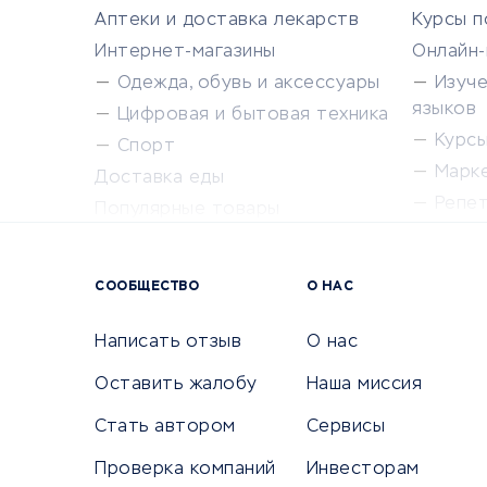
Аптеки и доставка лекарств
Курсы 
Интернет-магазины
Онлайн
Одежда, обувь и аксессуары
Изуч
языков
Цифровая и бытовая техника
Курсы 
Спорт
Марк
Доставка еды
Репе
Популярные товары
Крас
Сервисы доставки
Сервисы
СООБЩЕСТВО
О НАС
Сетево
Универ
Написать отзыв
О нас
Оставить жалобу
Наша миссия
Стать автором
Сервисы
КРЕДИТЫ И ЗАЙМЫ
ПУТЕШЕС
Проверка компаний
Инвесторам