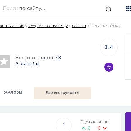
Поиск
по сайту...
альных сетях
»
Zengram это развод?
»
Отзывы
»
Отзыв № 38043
3.4
Всего отзывов
73
3 жалобы
ЖАЛОБЫ
Еще инструменты
Оцените отзыв
1
0
0