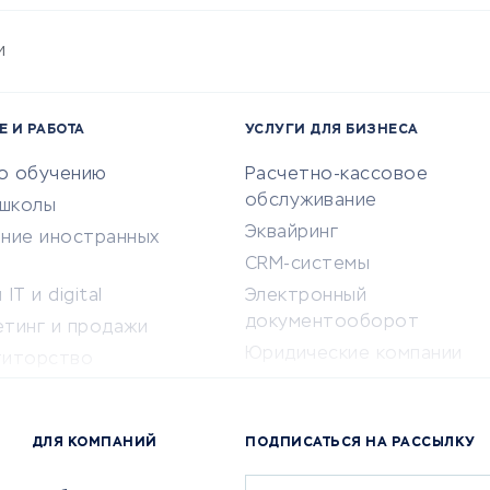
и
Е И РАБОТА
УСЛУГИ ДЛЯ БИЗНЕСА
по обучению
Расчетно-кассовое
обслуживание
-школы
Эквайринг
ение иностранных
CRM-системы
IT и digital
Электронный
документооборот
етинг и продажи
Юридические компании
титорство
Консалтинговые компании
ота и здоровье
Аудиторские компании
 по поиску работы
ДЛЯ КОМПАНИЙ
ПОДПИСАТЬСЯ НА РАССЫЛКУ
Бухгалтерия онлайн
й маркетинг
Онлайн-кассы
ситеты