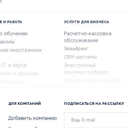
и
Е И РАБОТА
УСЛУГИ ДЛЯ БИЗНЕСА
по обучению
Расчетно-кассовое
обслуживание
-школы
Эквайринг
ение иностранных
CRM-системы
IT и digital
Электронный
документооборот
етинг и продажи
Юридические компании
титорство
Консалтинговые компании
ота и здоровье
Аудиторские компании
 по поиску работы
ДЛЯ КОМПАНИЙ
ПОДПИСАТЬСЯ НА РАССЫЛКУ
Бухгалтерия онлайн
й маркетинг
Онлайн-кассы
ситеты
Добавить компанию
SERM