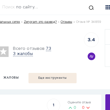
Поиск
по сайту...
альных сетях
»
Zengram это развод?
»
Отзывы
»
Отзыв № 34859
3.4
Всего отзывов
73
3 жалобы
ЖАЛОБЫ
Еще инструменты
Оцените отзыв
1
0
0