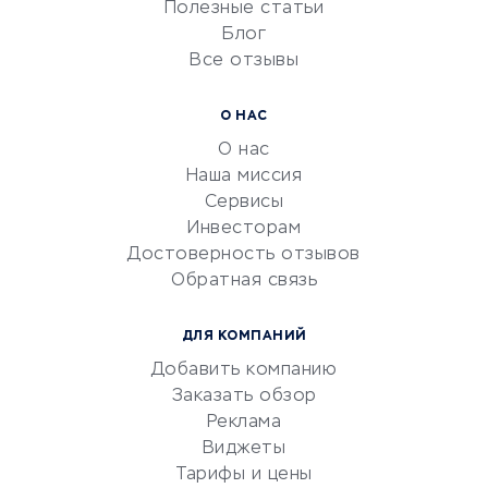
Университеты
Полезные статьи
Блог
Все отзывы
УСЛУГИ ДЛЯ БИЗНЕСА
Расчетно-кассовое
О НАС
обслуживание
О нас
Эквайринг
Наша миссия
CRM-системы
Сервисы
Инвесторам
Электронный
Достоверность отзывов
документооборот
Обратная связь
Юридические компании
Консалтинговые компании
ДЛЯ КОМПАНИЙ
Аудиторские компании
Добавить компанию
Бухгалтерия онлайн
Заказать обзор
Онлайн-кассы
Реклама
SERM
Виджеты
Тарифы и цены
Digital