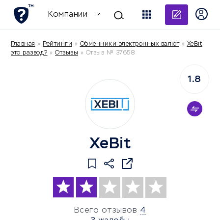
Добави
Компании
Главная
»
Рейтинги
»
Обменники электронных валют
»
XeBit
это развод?
»
Отзывы
»
Отзыв № 37658
1.8
XeBit
Всего отзывов
4