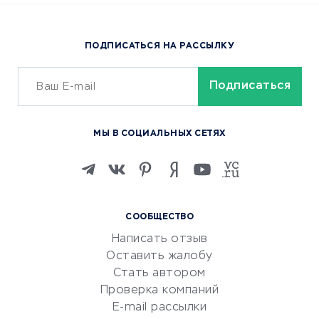
Доставка еды
Популярные товары
ПОДПИСАТЬСЯ НА РАССЫЛКУ
Сервисы доставки
ОБУЧЕНИЕ И РАБОТА
Курсы по обучению
МЫ В СОЦИАЛЬНЫХ СЕТЯХ
Онлайн-школы
Изучение иностранных
языков
Курсы IT и digital
СООБЩЕСТВО
Маркетинг и продажи
Написать отзыв
Репетиторство
Оставить жалобу
Красота и здоровье
Стать автором
Сервисы по поиску работы
Проверка компаний
Сетевой маркетинг
E-mail рассылки