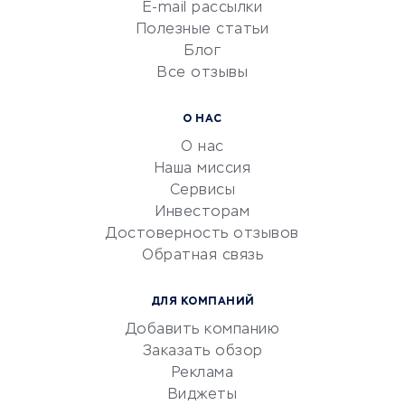
Сетевой маркетинг
E-mail рассылки
Университеты
Полезные статьи
Блог
Все отзывы
УСЛУГИ ДЛЯ БИЗНЕСА
Расчетно-кассовое
О НАС
обслуживание
О нас
Эквайринг
Наша миссия
CRM-системы
Сервисы
Инвесторам
Электронный
Достоверность отзывов
документооборот
Обратная связь
Юридические компании
Консалтинговые компании
ДЛЯ КОМПАНИЙ
Аудиторские компании
Добавить компанию
Бухгалтерия онлайн
Заказать обзор
Онлайн-кассы
Реклама
SERM
Виджеты