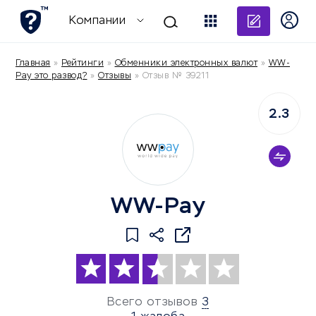
Добави
Компании
Главная
»
Рейтинги
»
Обменники электронных валют
»
WW-
Pay это развод?
»
Отзывы
»
Отзыв № 39211
2.3
WW-Pay
Всего отзывов
3