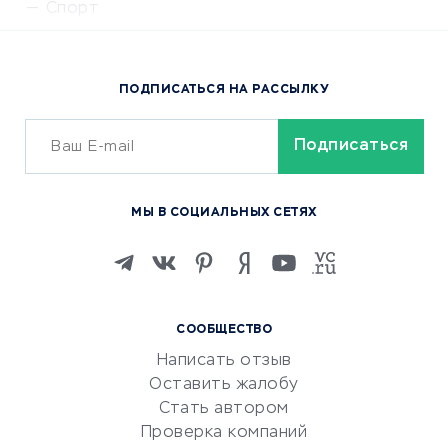
Спорт
Доставка еды
Популярные товары
ПОДПИСАТЬСЯ НА РАССЫЛКУ
Сервисы доставки
ОБУЧЕНИЕ И РАБОТА
Курсы по обучению
МЫ В СОЦИАЛЬНЫХ СЕТЯХ
Онлайн-школы
Изучение иностранных
языков
Курсы IT и digital
СООБЩЕСТВО
Маркетинг и продажи
Написать отзыв
Репетиторство
Оставить жалобу
Красота и здоровье
Стать автором
Сервисы по поиску работы
Проверка компаний