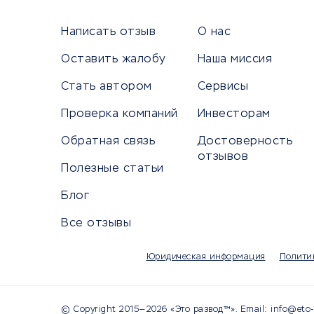
Сетево
Универ
Написать отзыв
О нас
Оставить жалобу
Наша миссия
Стать автором
Сервисы
КРЕДИТЫ И ЗАЙМЫ
ПУТЕШЕС
Проверка компаний
Инвесторам
Потребительские кредиты
Путеше
Обратная связь
Достоверность
Кредитные карты
Покупка
отзывов
Дебетовые карты
Полезные статьи
Бронир
Микрофинансовые организации
Санато
Блог
Подбор кредита
Бронир
Все отзывы
Улучшение кредитной истории
Страхов
Платежные системы
Авиако
Юридическая информация
Полити
Туропе
© Copyright 2015—2026 «Это развод™». Email: info@eto-