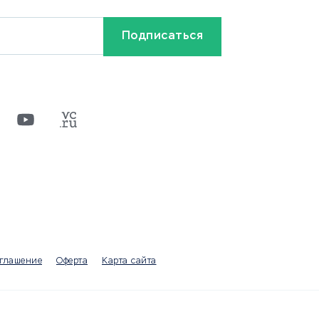
Кредиты и займы
Бонусы и акции
Видео
Разное
х
ти
оглашение
Оферта
Карта сайта
а