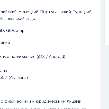
глийский, Немецкий, Португальский, Турецкий,
Итальянский, и др.
D, GBP, и др.
тания
льные приложения
(
iOS
/
Android
)
ана
0507
(Активна)
 с физическими и юридическими лицами