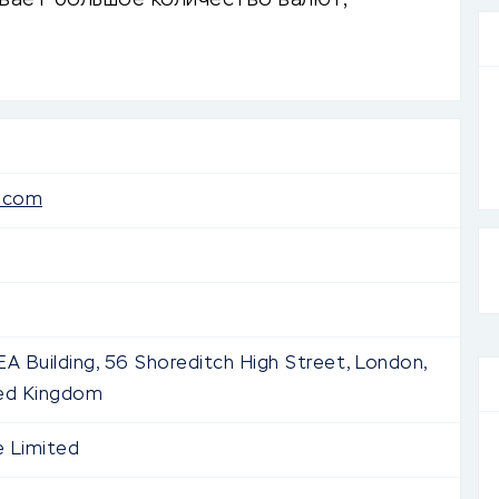
вает большое количество валют,
e.com
EA Building, 56 Shoreditch High Street, London,
ted Kingdom
e Limited