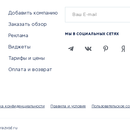
й маркетинг
Онлайн-кассы
ситеты
Добавить компанию
SERM
Заказать обзор
Digital
МЫ В СОЦИАЛЬНЫХ СЕТЯХ
Реклама
ТВИЯ И СТРАХОВАНИЕ
ПРОДВИЖЕНИЕ И РЕКЛАМА
Виджеты
ствия
Регистраторы доменов
Тарифы и цены
 билетов
Хостинг компании
ование отелей
Оплата и возврат
Продвижение в социальны
сетях
рии
SEO-сервисы
ование автомобилей
Тизерные и рекламные се
ание онлайн
Аналитика
мпании
ка конфиденциальности
Правила и условия
Пользовательское с
Конструкторы сайтов
раторы
Чаты и чат-боты для сайт
Партнерские сети
razvod.ru