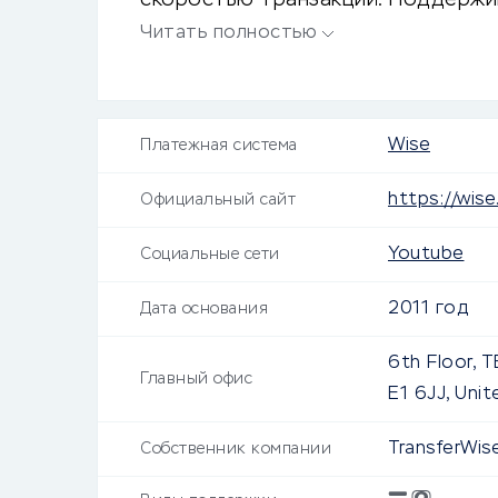
скоростью транзакций. Поддержи
включая рубли, евро и доллары.
Читать полностью
Wise
Платежная система
https://wis
Официальный сайт
Youtube
Социальные сети
2011 год
Дата основания
6th Floor, T
Главный офис
E1 6JJ, Uni
TransferWis
Собственник компании