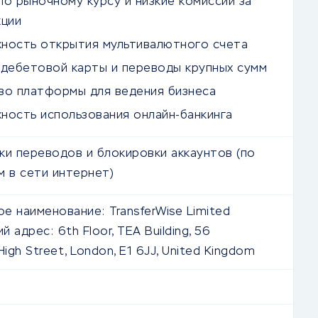
по рыночному курсу и низкие комиссии за
кции
ность открытия мультивалютного счета
 дебетовой карты и переводы крупных сумм
во платформы для ведения бизнеса
ность использования онлайн-банкинга
ки переводов и блокировки аккаунтов (по
м в сети интернет)
е наименование:
TransferWise Limited
й адрес:
6th Floor, TEA Building, 56
High Street, London, E1 6JJ, United Kingdom