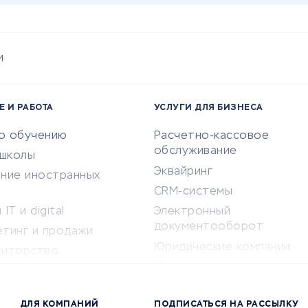
и
Е И РАБОТА
УСЛУГИ ДЛЯ БИЗНЕСА
по обучению
Расчетно-кассовое
обслуживание
-школы
Эквайринг
ение иностранных
CRM-системы
IT и digital
Электронный
документооборот
етинг и продажи
Юридические компании
титорство
Консалтинговые компании
ота и здоровье
Аудиторские компании
 по поиску работы
ДЛЯ КОМПАНИЙ
ПОДПИСАТЬСЯ НА РАССЫЛКУ
Бухгалтерия онлайн