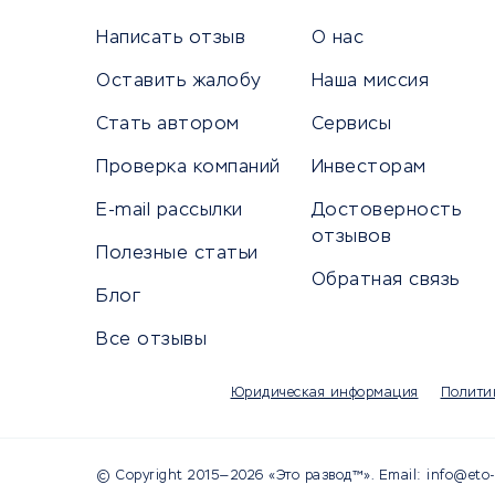
Универ
Написать отзыв
О нас
Оставить жалобу
Наша миссия
Стать автором
Сервисы
КРЕДИТЫ И ЗАЙМЫ
ПУТЕШЕС
Проверка компаний
Инвесторам
Потребительские кредиты
Путеше
E-mail рассылки
Достоверность
Кредитные карты
Покупка
отзывов
Полезные статьи
Дебетовые карты
Бронир
Обратная связь
Микрофинансовые организации
Санато
Блог
Подбор кредита
Бронир
Все отзывы
Улучшение кредитной истории
Страхов
Платежные системы
Авиако
Юридическая информация
Полити
Туропе
© Copyright 2015—2026 «Это развод™». Email: info@eto-