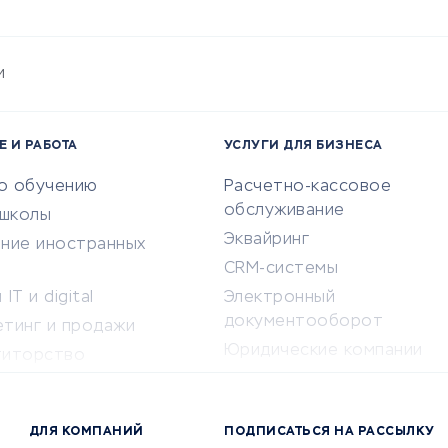
и
Е И РАБОТА
УСЛУГИ ДЛЯ БИЗНЕСА
по обучению
Расчетно-кассовое
обслуживание
-школы
Эквайринг
ение иностранных
CRM-системы
IT и digital
Электронный
документооборот
етинг и продажи
Юридические компании
титорство
Консалтинговые компании
ота и здоровье
Аудиторские компании
 по поиску работы
ДЛЯ КОМПАНИЙ
ПОДПИСАТЬСЯ НА РАССЫЛКУ
Бухгалтерия онлайн
й маркетинг