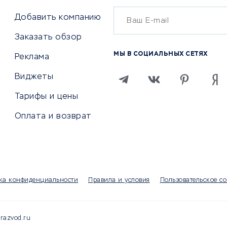
Онлайн-кассы
ситеты
Добавить компанию
SERM
Заказать обзор
Digital
МЫ В СОЦИАЛЬНЫХ СЕТЯХ
Реклама
ТВИЯ И СТРАХОВАНИЕ
ПРОДВИЖЕНИЕ И РЕКЛАМА
Виджеты
ствия
Регистраторы доменов
Тарифы и цены
 билетов
Хостинг компании
Оплата и возврат
ование отелей
Продвижение в социальны
сетях
рии
SEO-сервисы
ование автомобилей
Тизерные и рекламные се
ание онлайн
Аналитика
мпании
ка конфиденциальности
Правила и условия
Пользовательское с
Конструкторы сайтов
раторы
Чаты и чат-боты для сайт
Партнерские сети
razvod.ru