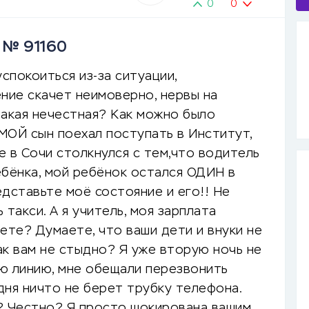
0
0
в № 91160
спокоиться из-за ситуации,
ние скачет неимоверно, нервы на
такая нечестная? Как можно было
МОЙ сын поехал поступать в Институт,
е в Сочи столкнулся с тем,что водитель
ебёнка, мой ребёнок остался ОДИН в
дставьте моё состояние и его!! Не
такси. А я учитель, моя зарплата
ете? Думаете, что ваши дети и внуки не
ак вам не стыдно? Я уже вторую ночь не
ую линию, мне обещали перезвонить
 дня ничто не берет трубку телефона.
? Честно? Я просто шокирована вашим