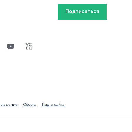
Кредиты и займы
Бонусы и акции
Видео
Разное
х
ти
оглашение
Оферта
Карта сайта
а