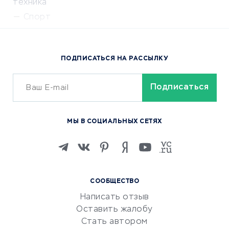
техника
Спорт
Доставка еды
Популярные товары
ПОДПИСАТЬСЯ НА РАССЫЛКУ
Сервисы доставки
ОБУЧЕНИЕ И РАБОТА
Курсы по обучению
МЫ В СОЦИАЛЬНЫХ СЕТЯХ
Онлайн-школы
Изучение иностранных
языков
Курсы IT и digital
СООБЩЕСТВО
Маркетинг и продажи
Написать отзыв
Репетиторство
Оставить жалобу
Красота и здоровье
Стать автором
Сервисы по поиску работы