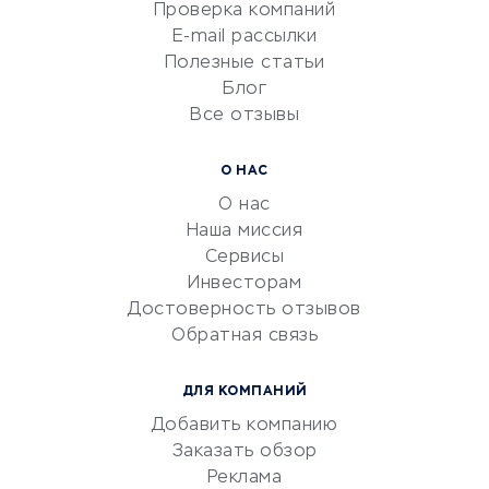
Проверка компаний
Сетевой маркетинг
E-mail рассылки
Университеты
Полезные статьи
Блог
Все отзывы
УСЛУГИ ДЛЯ БИЗНЕСА
Расчетно-кассовое
О НАС
обслуживание
О нас
Эквайринг
Наша миссия
CRM-системы
Сервисы
Инвесторам
Электронный
Достоверность отзывов
документооборот
Обратная связь
Юридические компании
Консалтинговые компании
ДЛЯ КОМПАНИЙ
Аудиторские компании
Добавить компанию
Бухгалтерия онлайн
Заказать обзор
Онлайн-кассы
Реклама