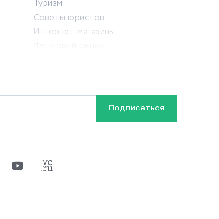
Туризм
Советы юристов
Интернет-магазины
Фондовый рынок
Криптовалюта
Ставки на спорт
Кредиты и займы
Бонусы и акции
Видео
Разное
х