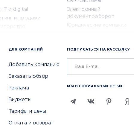
CRM-системы
IT и digital
Электронный
документооборот
етинг и продажи
Юридические компании
титорство
Консалтинговые компании
ота и здоровье
Аудиторские компании
 по поиску работы
ДЛЯ КОМПАНИЙ
ПОДПИСАТЬСЯ НА РАССЫЛКУ
Бухгалтерия онлайн
й маркетинг
Онлайн-кассы
ситеты
Добавить компанию
SERM
Заказать обзор
Digital
МЫ В СОЦИАЛЬНЫХ СЕТЯХ
Реклама
ТВИЯ И СТРАХОВАНИЕ
ПРОДВИЖЕНИЕ И РЕКЛАМА
Виджеты
ствия
Регистраторы доменов
Тарифы и цены
 билетов
Хостинг компании
Оплата и возврат
ование отелей
Продвижение в социальны
сетях
рии