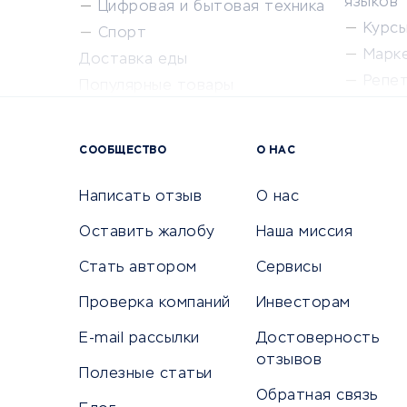
языков
Цифровая и бытовая техника
Курсы 
Спорт
Марк
Доставка еды
Репе
Популярные товары
Крас
Сервисы доставки
Сервисы
СООБЩЕСТВО
О НАС
Сетево
Универ
Написать отзыв
О нас
Оставить жалобу
Наша миссия
Стать автором
Сервисы
КРЕДИТЫ И ЗАЙМЫ
ПУТЕШЕС
Проверка компаний
Инвесторам
Потребительские кредиты
Путеше
E-mail рассылки
Достоверность
Кредитные карты
Покупка
отзывов
Полезные статьи
Дебетовые карты
Бронир
Обратная связь
Микрофинансовые организации
Санато