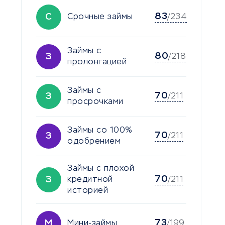
83
С
Срочные займы
/234
Займы с
80
З
/218
пролонгацией
Займы с
70
З
/211
просрочками
Займы со 100%
70
З
/211
одобрением
Займы с плохой
70
З
кредитной
/211
историей
73
М
Мини-займы
/199