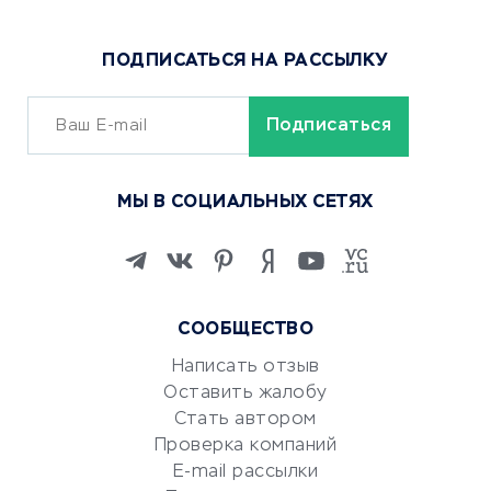
Доставка еды
Популярные товары
ПОДПИСАТЬСЯ НА РАССЫЛКУ
Сервисы доставки
ОБУЧЕНИЕ И РАБОТА
Курсы по обучению
МЫ В СОЦИАЛЬНЫХ СЕТЯХ
Онлайн-школы
Изучение иностранных
языков
Курсы IT и digital
СООБЩЕСТВО
Маркетинг и продажи
Репетиторство
Написать отзыв
Оставить жалобу
Красота и здоровье
Стать автором
Сервисы по поиску работы
Проверка компаний
Сетевой маркетинг
E-mail рассылки