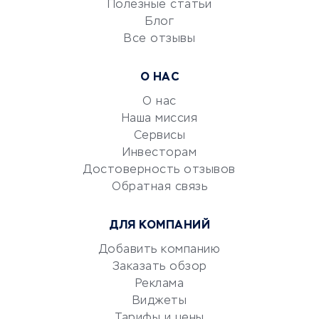
Университеты
Полезные статьи
Блог
Все отзывы
УСЛУГИ ДЛЯ БИЗНЕСА
Расчетно-кассовое
О НАС
обслуживание
О нас
Эквайринг
Наша миссия
CRM-системы
Сервисы
Электронный
Инвесторам
документооборот
Достоверность отзывов
Обратная связь
Юридические компании
Консалтинговые компании
ДЛЯ КОМПАНИЙ
Аудиторские компании
Добавить компанию
Бухгалтерия онлайн
Заказать обзор
Онлайн-кассы
Реклама
SERM
Виджеты
Digital
Тарифы и цены