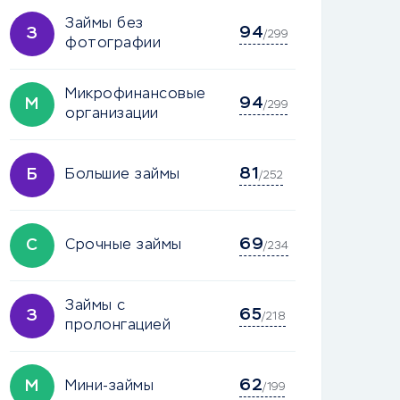
Займы без
94
З
/299
фотографии
Микрофинансовые
94
М
/299
организации
81
Б
Большие займы
/252
69
С
Срочные займы
/234
Займы с
65
З
/218
пролонгацией
62
М
Мини-займы
/199