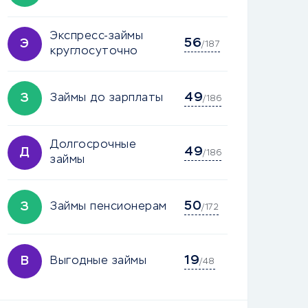
Экспресс-займы
56
Э
/187
круглосуточно
49
З
Займы до зарплаты
/186
Долгосрочные
49
Д
/186
займы
50
З
Займы пенсионерам
/172
19
В
Выгодные займы
/48