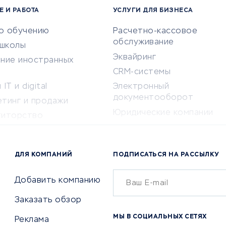
Е И РАБОТА
УСЛУГИ ДЛЯ БИЗНЕСА
по обучению
Расчетно-кассовое
обслуживание
-школы
Эквайринг
ение иностранных
CRM-системы
IT и digital
Электронный
документооборот
етинг и продажи
Юридические компании
титорство
Консалтинговые компании
ота и здоровье
Аудиторские компании
 по поиску работы
ДЛЯ КОМПАНИЙ
ПОДПИСАТЬСЯ НА РАССЫЛКУ
Бухгалтерия онлайн
й маркетинг
Онлайн-кассы
ситеты
Добавить компанию
SERM
Заказать обзор
Digital
МЫ В СОЦИАЛЬНЫХ СЕТЯХ
Реклама