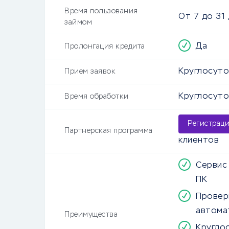
Время пользования
От
7
до
31
займом
Да
Пролонгация кредита
Круглосут
Прием заявок
Круглосут
Время обработки
Регистрац
Партнерская программа
клиентов
Сервис
ПК
Провер
автома
Преимущества
Кругло