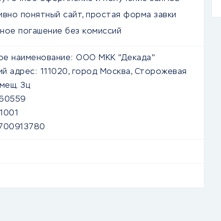
ивно понятный сайт, простая форма завки
ное погашение без комиссий
е наименование:
ООО МКК "Декада"
й адрес:
111020, город Москва, Сторожевая
омещ. 3ц
60559
1001
700913780