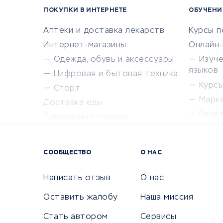
ПОКУПКИ В ИНТЕРНЕТЕ
ОБУЧЕНИ
Аптеки и доставка лекарств
Курсы 
Интернет-магазины
Онлайн
Одежда, обувь и аксессуары
Изуч
языков
Цифровая и бытовая техника
Курсы 
Спорт
Марк
Доставка еды
Репе
Популярные товары
Крас
Сервисы доставки
Сервисы
СООБЩЕСТВО
О НАС
Сетево
Универ
Написать отзыв
О нас
Оставить жалобу
Наша миссия
Стать автором
Сервисы