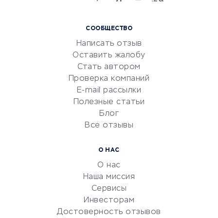
языков
Курсы IT и digital
СООБЩЕСТВО
Маркетинг и продажи
Написать отзыв
Репетиторство
Оставить жалобу
Красота и здоровье
Стать автором
Сервисы по поиску работы
Проверка компаний
Сетевой маркетинг
E-mail рассылки
Университеты
Полезные статьи
Блог
Все отзывы
УСЛУГИ ДЛЯ БИЗНЕСА
Расчетно-кассовое
О НАС
обслуживание
О нас
Эквайринг
Наша миссия
CRM-системы
Сервисы
Инвесторам
Электронный
Достоверность отзывов
документооборот