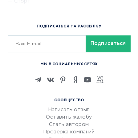
Спорт
Доставка еды
Популярные товары
ПОДПИСАТЬСЯ НА РАССЫЛКУ
Сервисы доставки
ОБУЧЕНИЕ И РАБОТА
Курсы по обучению
МЫ В СОЦИАЛЬНЫХ СЕТЯХ
Онлайн-школы
Изучение иностранных
языков
Курсы IT и digital
СООБЩЕСТВО
Маркетинг и продажи
Написать отзыв
Репетиторство
Оставить жалобу
Красота и здоровье
Стать автором
Сервисы по поиску работы
Проверка компаний
Сетевой маркетинг