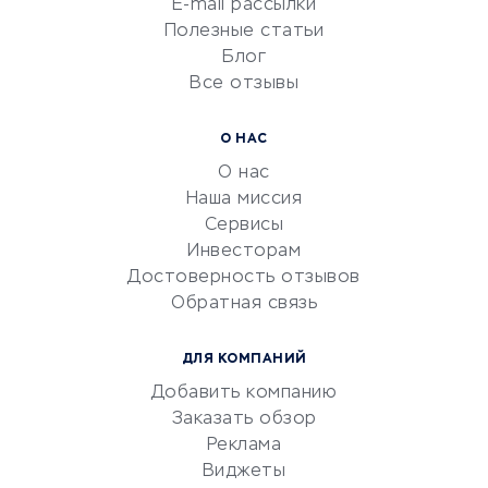
E-mail рассылки
Университеты
Полезные статьи
Блог
Все отзывы
УСЛУГИ ДЛЯ БИЗНЕСА
Расчетно-кассовое
О НАС
обслуживание
О нас
Эквайринг
Наша миссия
CRM-системы
Сервисы
Инвесторам
Электронный
Достоверность отзывов
документооборот
Обратная связь
Юридические компании
Консалтинговые компании
ДЛЯ КОМПАНИЙ
Аудиторские компании
Добавить компанию
Бухгалтерия онлайн
Заказать обзор
Онлайн-кассы
Реклама
SERM
Виджеты