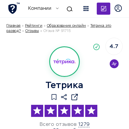
Добави
Компании
Главная
»
Рейтинги
»
Образование онлайн
»
Тетрика это
развод?
»
Отзывы
»
Отзыв № 91715
4.7
По
компания
Тетрика
Всего отзывов
1279