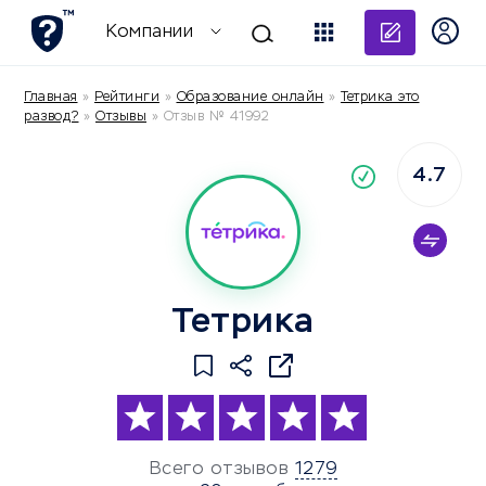
Добави
Компании
Главная
»
Рейтинги
»
Образование онлайн
»
Тетрика это
развод?
»
Отзывы
»
Отзыв № 41992
4.7
По
компания
Тетрика
Всего отзывов
1279