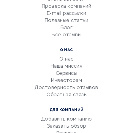
Сервисы по поиску работы
Проверка компаний
Сетевой маркетинг
E-mail рассылки
Университеты
Полезные статьи
Блог
Все отзывы
УСЛУГИ ДЛЯ БИЗНЕСА
Расчетно-кассовое
О НАС
обслуживание
О нас
Эквайринг
Наша миссия
CRM-системы
Сервисы
Инвесторам
Электронный
Достоверность отзывов
документооборот
Обратная связь
Юридические компании
Консалтинговые компании
ДЛЯ КОМПАНИЙ
Аудиторские компании
Добавить компанию
Бухгалтерия онлайн
Заказать обзор
Онлайн-кассы