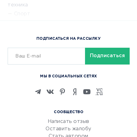
техника
Спорт
Доставка еды
Популярные товары
ПОДПИСАТЬСЯ НА РАССЫЛКУ
Сервисы доставки
ОБУЧЕНИЕ И РАБОТА
Курсы по обучению
МЫ В СОЦИАЛЬНЫХ СЕТЯХ
Онлайн-школы
Изучение иностранных
языков
Курсы IT и digital
СООБЩЕСТВО
Маркетинг и продажи
Написать отзыв
Репетиторство
Оставить жалобу
Красота и здоровье
Стать автором