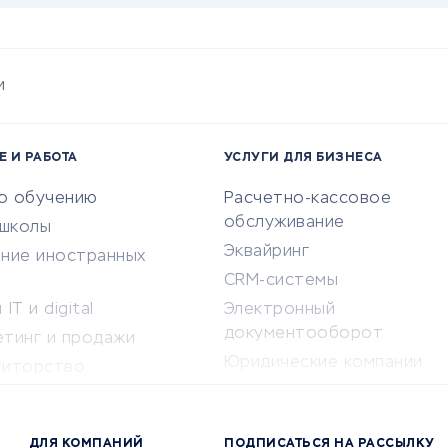
и
Е И РАБОТА
УСЛУГИ ДЛЯ БИЗНЕСА
по обучению
Расчетно-кассовое
обслуживание
-школы
Эквайринг
ение иностранных
CRM-системы
IT и digital
Электронный
документооборот
етинг и продажи
Юридические компании
титорство
Консалтинговые компании
ота и здоровье
Аудиторские компании
 по поиску работы
ДЛЯ КОМПАНИЙ
ПОДПИСАТЬСЯ НА РАССЫЛКУ