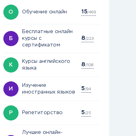
15
О
Обучение онлайн
/469
Бесплатные онлайн
8
Б
курсы с
/223
сертификатом
Курсы английского
8
К
/108
языка
Изучение
5
И
/94
иностранных языков
5
Р
Репетиторство
/25
Лучшие онлайн-