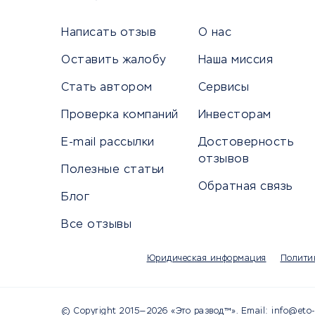
Сетево
Универ
Написать отзыв
О нас
Оставить жалобу
Наша миссия
Стать автором
Сервисы
КРЕДИТЫ И ЗАЙМЫ
ПУТЕШЕС
Проверка компаний
Инвесторам
Потребительские кредиты
Путеше
E-mail рассылки
Достоверность
Кредитные карты
Покупка
отзывов
Полезные статьи
Дебетовые карты
Бронир
Обратная связь
Микрофинансовые организации
Санато
Блог
Подбор кредита
Бронир
Все отзывы
Улучшение кредитной истории
Страхов
Платежные системы
Авиако
Юридическая информация
Полити
Туропе
© Copyright 2015—2026 «Это развод™». Email: info@eto-