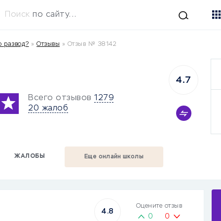
Поиск
по сайту...
о развод?
»
Отзывы
»
Отзыв № 38142
4.7
Всего отзывов
1279
20 жалоб
ЖАЛОБЫ
Еще онлайн школы
Оцените отзыв
4.8
0
0