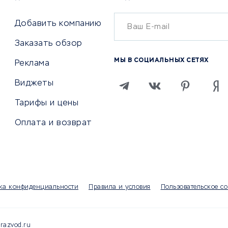
Бухгалтерия онлайн
й маркетинг
Онлайн-кассы
ситеты
Добавить компанию
SERM
Заказать обзор
Digital
МЫ В СОЦИАЛЬНЫХ СЕТЯХ
Реклама
ТВИЯ И СТРАХОВАНИЕ
ПРОДВИЖЕНИЕ И РЕКЛАМА
Виджеты
ствия
Регистраторы доменов
Тарифы и цены
 билетов
Хостинг компании
Оплата и возврат
ование отелей
Продвижение в социальны
сетях
рии
SEO-сервисы
ование автомобилей
Тизерные и рекламные се
ание онлайн
Аналитика
мпании
ка конфиденциальности
Правила и условия
Пользовательское с
Конструкторы сайтов
раторы
Чаты и чат-боты для сайт
Партнерские сети
razvod.ru