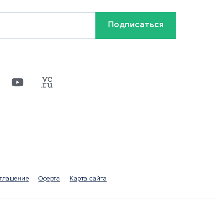
Кредиты и займы
Бонусы и акции
Видео
Разное
х
ти
оглашение
Оферта
Карта сайта
а