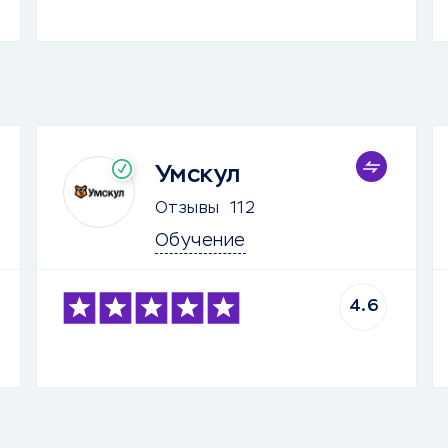
Умскул
Отзывы
112
Обучение
4.6