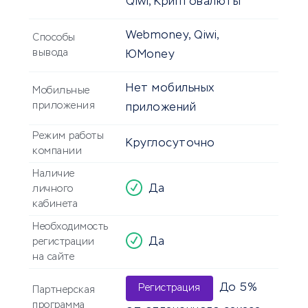
Qiwi, Криптовалюты
Webmoney, Qiwi,
Способы
вывода
ЮMoney
Нет мобильных
Мобильные
приложения
приложений
Режим работы
Круглосуточно
компании
Наличие
Да
личного
кабинета
Необходимость
Да
регистрации
на сайте
До 5%
Регистрация
Партнерская
программа