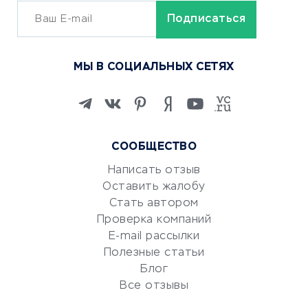
ОБУЧЕНИЕ И РАБОТА
Курсы по обучению
МЫ В СОЦИАЛЬНЫХ СЕТЯХ
Онлайн-школы
Изучение иностранных
языков
Курсы IT и digital
СООБЩЕСТВО
Маркетинг и продажи
Репетиторство
Написать отзыв
Оставить жалобу
Красота и здоровье
Стать автором
Сервисы по поиску работы
Проверка компаний
Сетевой маркетинг
E-mail рассылки
Университеты
Полезные статьи
Блог
Все отзывы
УСЛУГИ ДЛЯ БИЗНЕСА