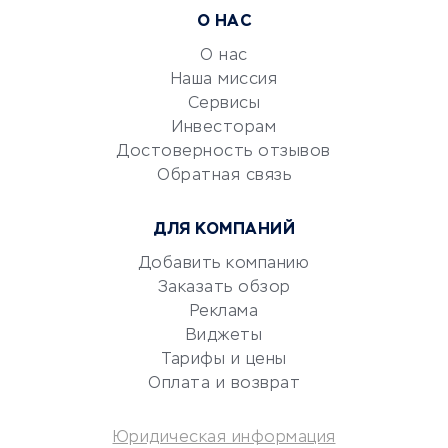
Расчетно-кассовое
О НАС
обслуживание
О нас
Эквайринг
Наша миссия
CRM-системы
Сервисы
Электронный
Инвесторам
документооборот
Достоверность отзывов
Обратная связь
Юридические компании
Консалтинговые компании
ДЛЯ КОМПАНИЙ
Аудиторские компании
Добавить компанию
Бухгалтерия онлайн
Заказать обзор
Онлайн-кассы
Реклама
SERM
Виджеты
Digital
Тарифы и цены
Оплата и возврат
КРЕДИТЫ И ЗАЙМЫ
Юридическая информация