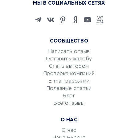
МЫ В СОЦИАЛЬНЫХ СЕТЯХ
Онлайн-школы
Изучение иностранных
языков
Курсы IT и digital
Маркетинг и продажи
СООБЩЕСТВО
Репетиторство
Написать отзыв
Красота и здоровье
Оставить жалобу
Стать автором
Сервисы по поиску работы
Проверка компаний
Сетевой маркетинг
E-mail рассылки
Университеты
Полезные статьи
Блог
Все отзывы
УСЛУГИ ДЛЯ БИЗНЕСА
Расчетно-кассовое
О НАС
обслуживание
О нас
Эквайринг