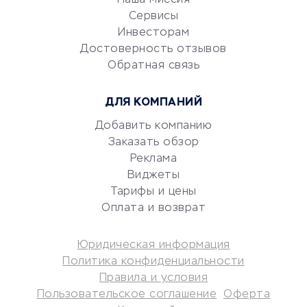
Наша миссия
CRM-системы
Сервисы
Электронный
Инвесторам
документооборот
Достоверность отзывов
Обратная связь
Юридические компании
Консалтинговые компании
ДЛЯ КОМПАНИЙ
Аудиторские компании
Добавить компанию
Бухгалтерия онлайн
Заказать обзор
Онлайн-кассы
Реклама
SERM
Виджеты
Digital
Тарифы и цены
Оплата и возврат
КРЕДИТЫ И ЗАЙМЫ
Юридическая информация
Потребительские кредиты
Политика конфиденциальности
Кредитные карты
Правила и условия
Пользовательское соглашение
Оферта
Дебетовые карты