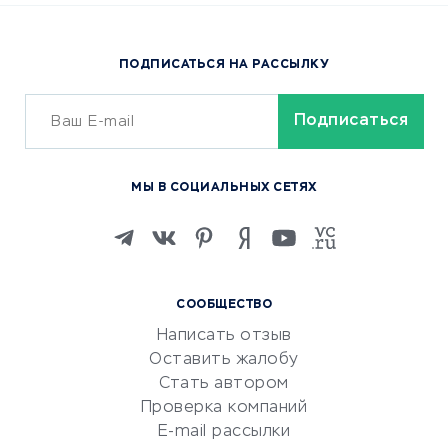
Доставка еды
Популярные товары
ПОДПИСАТЬСЯ НА РАССЫЛКУ
Сервисы доставки
ОБУЧЕНИЕ И РАБОТА
Курсы по обучению
МЫ В СОЦИАЛЬНЫХ СЕТЯХ
Онлайн-школы
Изучение иностранных
языков
Курсы IT и digital
СООБЩЕСТВО
Маркетинг и продажи
Написать отзыв
Репетиторство
Оставить жалобу
Красота и здоровье
Стать автором
Сервисы по поиску работы
Проверка компаний
Сетевой маркетинг
E-mail рассылки