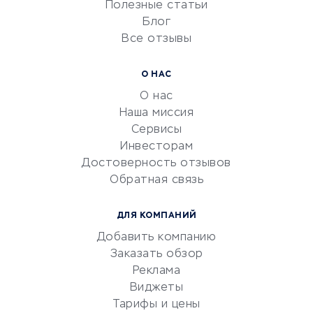
Университеты
Полезные статьи
Блог
Все отзывы
УСЛУГИ ДЛЯ БИЗНЕСА
Расчетно-кассовое
О НАС
обслуживание
О нас
Эквайринг
Наша миссия
CRM-системы
Сервисы
Инвесторам
Электронный
Достоверность отзывов
документооборот
Обратная связь
Юридические компании
Консалтинговые компании
ДЛЯ КОМПАНИЙ
Аудиторские компании
Добавить компанию
Бухгалтерия онлайн
Заказать обзор
Онлайн-кассы
Реклама
SERM
Виджеты
Тарифы и цены
Digital