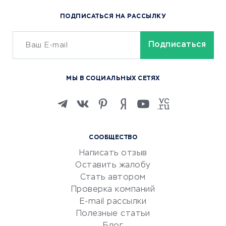
Популярные товары
ПОДПИСАТЬСЯ НА РАССЫЛКУ
Сервисы доставки
ОБУЧЕНИЕ И РАБОТА
Курсы по обучению
МЫ В СОЦИАЛЬНЫХ СЕТЯХ
Онлайн-школы
Изучение иностранных
языков
Курсы IT и digital
СООБЩЕСТВО
Маркетинг и продажи
Написать отзыв
Репетиторство
Оставить жалобу
Красота и здоровье
Стать автором
Сервисы по поиску работы
Проверка компаний
Сетевой маркетинг
E-mail рассылки
Университеты
Полезные статьи