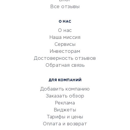
Блог
Все отзывы
УСЛУГИ ДЛЯ БИЗНЕСА
Расчетно-кассовое
О НАС
обслуживание
О нас
Эквайринг
Наша миссия
CRM-системы
Сервисы
Инвесторам
Электронный
Достоверность отзывов
документооборот
Обратная связь
Юридические компании
Консалтинговые компании
ДЛЯ КОМПАНИЙ
Аудиторские компании
Добавить компанию
Бухгалтерия онлайн
Заказать обзор
Онлайн-кассы
Реклама
SERM
Виджеты
Тарифы и цены
Digital
Оплата и возврат