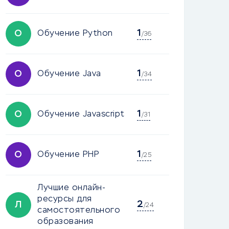
1
О
Обучение Python
/36
1
О
Обучение Java
/34
1
О
Обучение Javascript
/31
1
О
Обучение PHP
/25
Лучшие онлайн-
ресурсы для
2
Л
/24
самостоятельного
образования