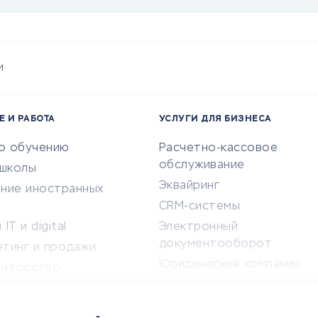
и
Е И РАБОТА
УСЛУГИ ДЛЯ БИЗНЕСА
по обучению
Расчетно-кассовое
обслуживание
-школы
Эквайринг
ение иностранных
CRM-системы
IT и digital
Электронный
документооборот
етинг и продажи
Юридические компании
титорство
Консалтинговые компании
ота и здоровье
Аудиторские компании
 по поиску работы