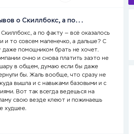
ов о Скиллбокс, а по...
Скиллбокс, а по факту — всё оказалось
и и то совсем маленечко, а дальше? С
у даже помощником брать не хочет.
мпании очно и снова платить заэто не
ошару в общем, думаю если бы даже
ернули бы. Жаль вообще, что сразу не
уда вышла и с навыками базовыми и с
иями. Вот так всегда ведешься на
ламу свою везде клеют и пожинаешь
е худшее.