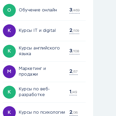
3
О
Обучение онлайн
/469
2
К
Курсы IT и digital
/109
Курсы английского
3
К
/108
языка
Маркетинг и
2
М
/57
продажи
Курсы по веб-
1
К
/49
разработке
2
К
Курсы по психологии
/36