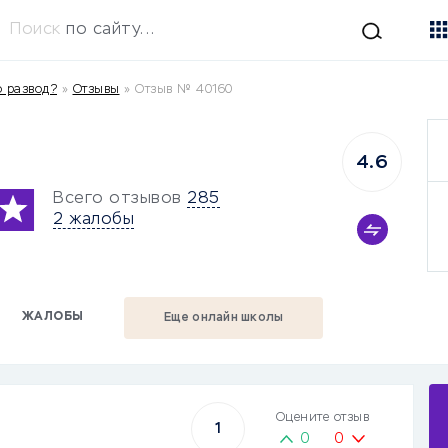
Поиск
по сайту...
то развод?
»
Отзывы
»
Отзыв № 40160
4.6
Всего отзывов
285
2 жалобы
ЖАЛОБЫ
Еще онлайн школы
Оцените отзыв
1
0
0