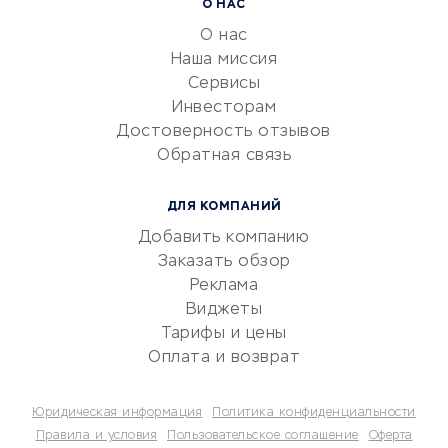
Расчетно-кассовое
О НАС
обслуживание
О нас
Эквайринг
Наша миссия
CRM-системы
Сервисы
Инвесторам
Электронный
Достоверность отзывов
документооборот
Обратная связь
Юридические компании
Консалтинговые компании
ДЛЯ КОМПАНИЙ
Аудиторские компании
Добавить компанию
Бухгалтерия онлайн
Заказать обзор
Онлайн-кассы
Реклама
SERM
Виджеты
Тарифы и цены
Digital
Оплата и возврат
КРЕДИТЫ И ЗАЙМЫ
Юридическая информация
Политика конфиденциальности
Потребительские кредиты
Правила и условия
Пользовательское соглашение
Оферта