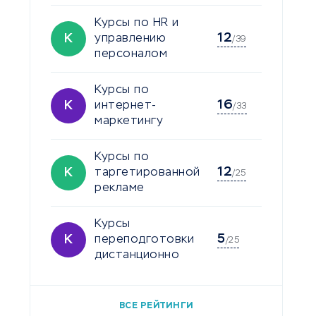
Курсы по HR и
12
К
управлению
/39
персоналом
Курсы по
16
К
интернет-
/33
маркетингу
Курсы по
12
К
таргетированной
/25
рекламе
Курсы
5
К
переподготовки
/25
дистанционно
ВСЕ РЕЙТИНГИ