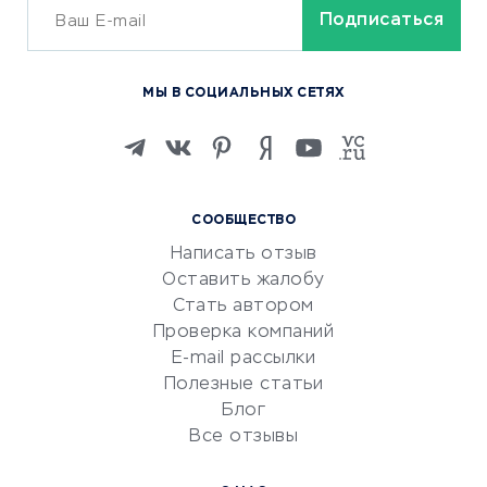
ОБУЧЕНИЕ И РАБОТА
Курсы по обучению
МЫ В СОЦИАЛЬНЫХ СЕТЯХ
Онлайн-школы
Изучение иностранных
языков
Курсы IT и digital
СООБЩЕСТВО
Маркетинг и продажи
Написать отзыв
Репетиторство
Оставить жалобу
Красота и здоровье
Стать автором
Сервисы по поиску работы
Проверка компаний
Сетевой маркетинг
E-mail рассылки
Университеты
Полезные статьи
Блог
Все отзывы
УСЛУГИ ДЛЯ БИЗНЕСА