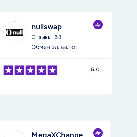
nullswap
Отзывы
63
Обмен эл. валют
5.0
MegaXChange