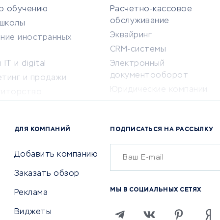
по обучению
Расчетно-кассовое
обслуживание
-школы
Эквайринг
ение иностранных
CRM-системы
IT и digital
Электронный
документооборот
етинг и продажи
Юридические компании
титорство
Консалтинговые компании
ота и здоровье
Аудиторские компании
 по поиску работы
ДЛЯ КОМПАНИЙ
ПОДПИСАТЬСЯ НА РАССЫЛКУ
Бухгалтерия онлайн
й маркетинг
Онлайн-кассы
ситеты
Добавить компанию
SERM
Заказать обзор
Digital
МЫ В СОЦИАЛЬНЫХ СЕТЯХ
Реклама
ТВИЯ И СТРАХОВАНИЕ
ПРОДВИЖЕНИЕ И РЕКЛАМА
Виджеты