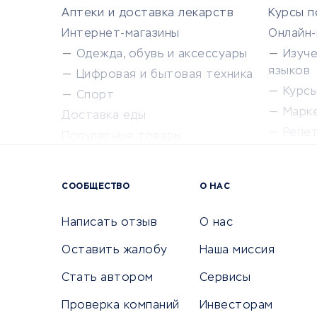
Аптеки и доставка лекарств
Курсы 
Интернет-магазины
Онлайн
Одежда, обувь и аксессуары
Изуч
языков
Цифровая и бытовая техника
Курсы 
Спорт
Марк
Доставка еды
Репе
Популярные товары
Крас
Сервисы доставки
Сервисы
СООБЩЕСТВО
О НАС
Сетево
Универ
Написать отзыв
О нас
Оставить жалобу
Наша миссия
Стать автором
Сервисы
КРЕДИТЫ И ЗАЙМЫ
ПУТЕШЕС
Проверка компаний
Инвесторам