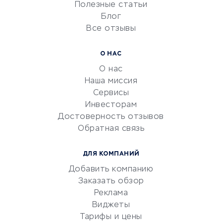
Университеты
Полезные статьи
Блог
Все отзывы
УСЛУГИ ДЛЯ БИЗНЕСА
Расчетно-кассовое
О НАС
обслуживание
О нас
Эквайринг
Наша миссия
CRM-системы
Сервисы
Инвесторам
Электронный
Достоверность отзывов
документооборот
Обратная связь
Юридические компании
Консалтинговые компании
ДЛЯ КОМПАНИЙ
Аудиторские компании
Добавить компанию
Бухгалтерия онлайн
Заказать обзор
Онлайн-кассы
Реклама
SERM
Виджеты
Тарифы и цены
Digital