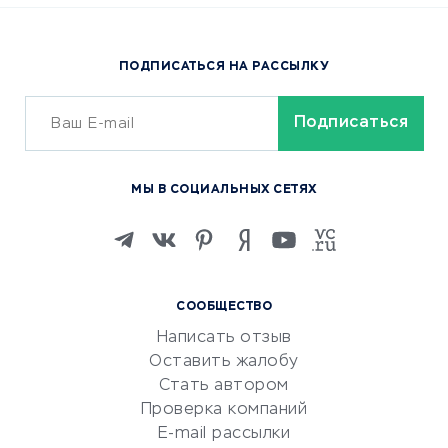
Доставка еды
Популярные товары
ПОДПИСАТЬСЯ НА РАССЫЛКУ
Сервисы доставки
ОБУЧЕНИЕ И РАБОТА
Курсы по обучению
МЫ В СОЦИАЛЬНЫХ СЕТЯХ
Онлайн-школы
Изучение иностранных
языков
Курсы IT и digital
СООБЩЕСТВО
Маркетинг и продажи
Написать отзыв
Репетиторство
Оставить жалобу
Красота и здоровье
Стать автором
Сервисы по поиску работы
Проверка компаний
Сетевой маркетинг
E-mail рассылки