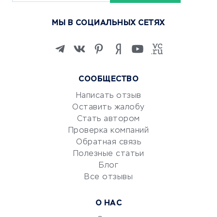
Курсы по обучению
МЫ В СОЦИАЛЬНЫХ СЕТЯХ
Онлайн-школы
Изучение иностранных
языков
Курсы IT и digital
СООБЩЕСТВО
Маркетинг и продажи
Репетиторство
Написать отзыв
Оставить жалобу
Красота и здоровье
Стать автором
Сервисы по поиску работы
Проверка компаний
Сетевой маркетинг
Обратная связь
Университеты
Полезные статьи
Блог
Все отзывы
УСЛУГИ ДЛЯ БИЗНЕСА
Расчетно-кассовое
О НАС
обслуживание