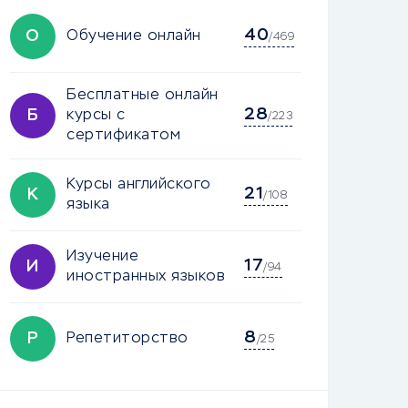
40
О
Обучение онлайн
/469
Бесплатные онлайн
28
Б
курсы с
/223
сертификатом
Курсы английского
21
К
/108
языка
Изучение
17
И
/94
иностранных языков
8
Р
Репетиторство
/25