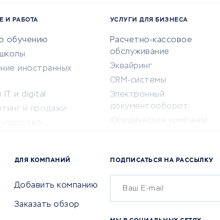
Е И РАБОТА
УСЛУГИ ДЛЯ БИЗНЕСА
по обучению
Расчетно-кассовое
обслуживание
-школы
Эквайринг
ение иностранных
CRM-системы
IT и digital
Электронный
документооборот
етинг и продажи
Юридические компании
титорство
Консалтинговые компании
ота и здоровье
Аудиторские компании
 по поиску работы
ДЛЯ КОМПАНИЙ
ПОДПИСАТЬСЯ НА РАССЫЛКУ
Бухгалтерия онлайн
й маркетинг
Онлайн-кассы
ситеты
Добавить компанию
SERM
Заказать обзор
Digital