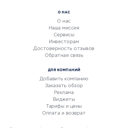
Расчетно-кассовое
О НАС
обслуживание
О нас
Эквайринг
Наша миссия
CRM-системы
Сервисы
Инвесторам
Электронный
Достоверность отзывов
документооборот
Обратная связь
Юридические компании
Консалтинговые компании
ДЛЯ КОМПАНИЙ
Аудиторские компании
Добавить компанию
Бухгалтерия онлайн
Заказать обзор
Онлайн-кассы
Реклама
SERM
Виджеты
Тарифы и цены
Digital
Оплата и возврат
КРЕДИТЫ И ЗАЙМЫ