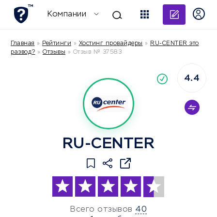
Добави
Компании
Главная
»
Рейтинги
»
Хостинг провайдеры
»
RU-CENTER это
развод?
»
Отзывы
»
Отзыв № 37583
4.4
По
компания
RU-CENTER
Всего отзывов
40