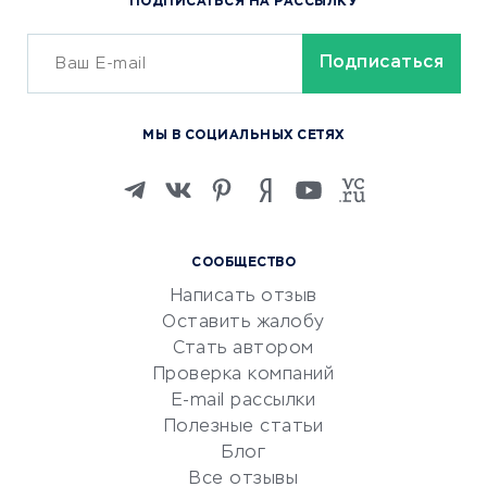
ПОДПИСАТЬСЯ НА РАССЫЛКУ
Сервисы доставки
ОБУЧЕНИЕ И РАБОТА
Курсы по обучению
МЫ В СОЦИАЛЬНЫХ СЕТЯХ
Онлайн-школы
Изучение иностранных
языков
Курсы IT и digital
СООБЩЕСТВО
Маркетинг и продажи
Написать отзыв
Репетиторство
Оставить жалобу
Красота и здоровье
Стать автором
Сервисы по поиску работы
Проверка компаний
Сетевой маркетинг
E-mail рассылки
Университеты
Полезные статьи
Блог
Все отзывы
УСЛУГИ ДЛЯ БИЗНЕСА