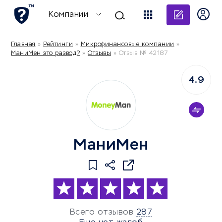
Добави
Компании
Главная
»
Рейтинги
»
Микрофинансовые компании
»
МаниМен это развод?
»
Отзывы
»
Отзыв № 42187
4.9
МаниМен
Всего отзывов
287