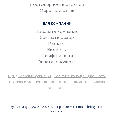
Достоверность отзывов
документооборот
Обратная связь
Юридические компании
Консалтинговые компании
ДЛЯ КОМПАНИЙ
Аудиторские компании
Добавить компанию
Бухгалтерия онлайн
Заказать обзор
Онлайн-кассы
Реклама
SERM
Виджеты
Тарифы и цены
Digital
Оплата и возврат
КРЕДИТЫ И ЗАЙМЫ
Юридическая информация
Политика конфиденциальности
Потребительские кредиты
Правила и условия
Пользовательское соглашение
Оферта
Карта сайта
Кредитные карты
Дебетовые карты
Микрофинансовые
© Copyright 2015—2026 «Это развод™». Email: info@eto-
организации
razvod.ru