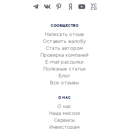
Изучение иностранных
языков
Курсы IT и digital
СООБЩЕСТВО
Маркетинг и продажи
Написать отзыв
Репетиторство
Оставить жалобу
Красота и здоровье
Стать автором
Сервисы по поиску работы
Проверка компаний
Сетевой маркетинг
E-mail рассылки
Университеты
Полезные статьи
Блог
Все отзывы
УСЛУГИ ДЛЯ БИЗНЕСА
Расчетно-кассовое
О НАС
обслуживание
О нас
Эквайринг
Наша миссия
CRM-системы
Сервисы
Инвесторам
Электронный