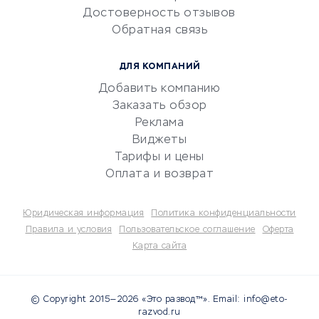
Достоверность отзывов
документооборот
Обратная связь
Юридические компании
Консалтинговые компании
ДЛЯ КОМПАНИЙ
Аудиторские компании
Добавить компанию
Бухгалтерия онлайн
Заказать обзор
Онлайн-кассы
Реклама
SERM
Виджеты
Тарифы и цены
Digital
Оплата и возврат
КРЕДИТЫ И ЗАЙМЫ
Юридическая информация
Политика конфиденциальности
Потребительские кредиты
Правила и условия
Пользовательское соглашение
Оферта
Карта сайта
Кредитные карты
Дебетовые карты
Микрофинансовые
© Copyright 2015—2026 «Это развод™». Email: info@eto-
организации
razvod.ru