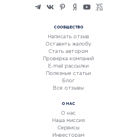
Изучение иностранных
языков
Курсы IT и digital
СООБЩЕСТВО
Маркетинг и продажи
Написать отзыв
Репетиторство
Оставить жалобу
Красота и здоровье
Стать автором
Сервисы по поиску работы
Проверка компаний
Сетевой маркетинг
E-mail рассылки
Университеты
Полезные статьи
Блог
Все отзывы
УСЛУГИ ДЛЯ БИЗНЕСА
Расчетно-кассовое
О НАС
обслуживание
О нас
Эквайринг
Наша миссия
CRM-системы
Сервисы
Инвесторам
Электронный