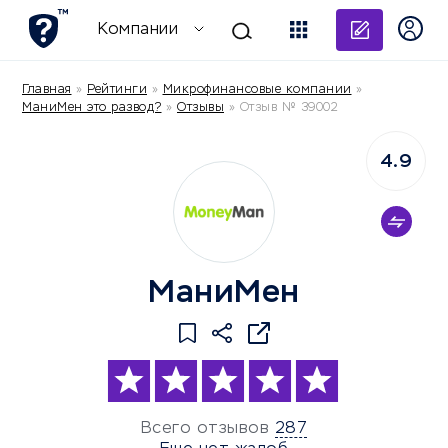
Добави
Компании
Главная
»
Рейтинги
»
Микрофинансовые компании
»
МаниМен это развод?
»
Отзывы
»
Отзыв № 39002
4.9
МаниМен
Всего отзывов
287