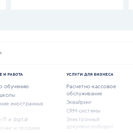
и
Е И РАБОТА
УСЛУГИ ДЛЯ БИЗНЕСА
по обучению
Расчетно-кассовое
обслуживание
-школы
Эквайринг
ение иностранных
CRM-системы
IT и digital
Электронный
документооборот
етинг и продажи