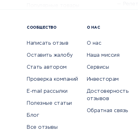
Репе
Популярные товары
Крас
Сервисы доставки
Сервисы
СООБЩЕСТВО
О НАС
Сетево
Универ
Написать отзыв
О нас
Оставить жалобу
Наша миссия
Стать автором
Сервисы
КРЕДИТЫ И ЗАЙМЫ
ПУТЕШЕС
Проверка компаний
Инвесторам
Потребительские кредиты
Путеше
E-mail рассылки
Достоверность
Кредитные карты
Покупка
отзывов
Полезные статьи
Дебетовые карты
Бронир
Обратная связь
Микрофинансовые организации
Санато
Блог
Подбор кредита
Бронир
Все отзывы
Улучшение кредитной истории
Страхов