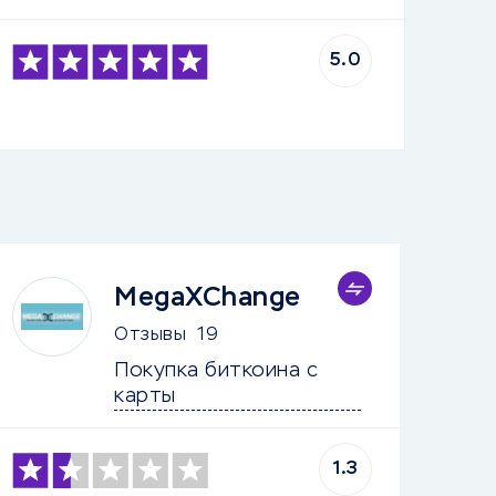
5.0
MegaXChange
Отзывы
19
Покупка биткоина с 
карты
1.3