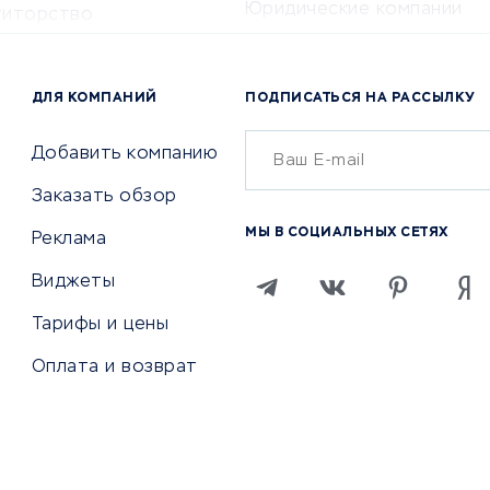
Юридические компании
титорство
Консалтинговые компании
ота и здоровье
Аудиторские компании
 по поиску работы
ДЛЯ КОМПАНИЙ
ПОДПИСАТЬСЯ НА РАССЫЛКУ
Бухгалтерия онлайн
й маркетинг
Онлайн-кассы
ситеты
Добавить компанию
SERM
Заказать обзор
Digital
МЫ В СОЦИАЛЬНЫХ СЕТЯХ
Реклама
ТВИЯ И СТРАХОВАНИЕ
ПРОДВИЖЕНИЕ И РЕКЛАМА
Виджеты
ствия
Регистраторы доменов
Тарифы и цены
 билетов
Хостинг компании
Оплата и возврат
ование отелей
Продвижение в социальны
сетях
рии
SEO-сервисы
ование автомобилей
Тизерные и рекламные се
ание онлайн