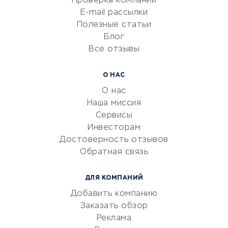
Проверка компаний
Сетевой маркетинг
E-mail рассылки
Университеты
Полезные статьи
Блог
Все отзывы
УСЛУГИ ДЛЯ БИЗНЕСА
Расчетно-кассовое
О НАС
обслуживание
О нас
Эквайринг
Наша миссия
CRM-системы
Сервисы
Инвесторам
Электронный
Достоверность отзывов
документооборот
Обратная связь
Юридические компании
Консалтинговые компании
ДЛЯ КОМПАНИЙ
Аудиторские компании
Добавить компанию
Бухгалтерия онлайн
Заказать обзор
Онлайн-кассы
Реклама