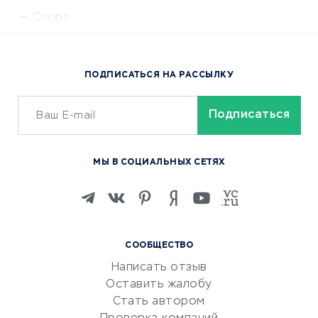
Спорт
Доставка еды
Популярные товары
ПОДПИСАТЬСЯ НА РАССЫЛКУ
Сервисы доставки
ОБУЧЕНИЕ И РАБОТА
Курсы по обучению
МЫ В СОЦИАЛЬНЫХ СЕТЯХ
Онлайн-школы
Изучение иностранных
языков
Курсы IT и digital
СООБЩЕСТВО
Маркетинг и продажи
Написать отзыв
Репетиторство
Оставить жалобу
Красота и здоровье
Стать автором
Сервисы по поиску работы