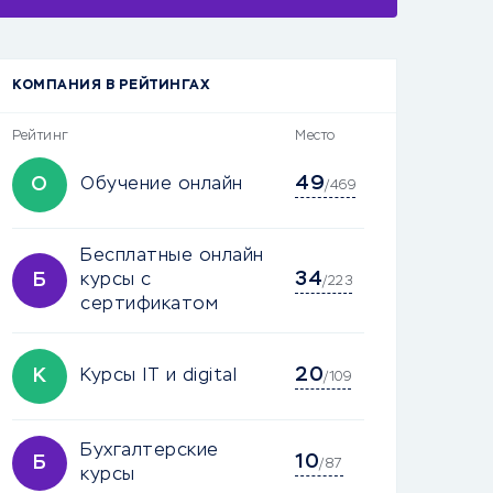
КОМПАНИЯ В РЕЙТИНГАХ
Рейтинг
Место
49
О
Обучение онлайн
/469
Бесплатные онлайн
34
Б
курсы с
/223
сертификатом
20
К
Курсы IT и digital
/109
Бухгалтерские
10
Б
/87
курсы