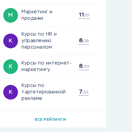
Маркетинг и
11
М
/57
продажи
Курсы по HR и
8
К
управлению
/39
персоналом
Курсы по интернет-
8
К
/33
маркетингу
Курсы по
7
К
таргетированной
/25
рекламе
ВСЕ РЕЙТИНГИ