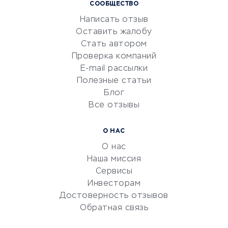
СООБЩЕСТВО
Маркетинг и продажи
Написать отзыв
Репетиторство
Оставить жалобу
Красота и здоровье
Стать автором
Сервисы по поиску работы
Проверка компаний
Сетевой маркетинг
E-mail рассылки
Университеты
Полезные статьи
Блог
Все отзывы
УСЛУГИ ДЛЯ БИЗНЕСА
Расчетно-кассовое
О НАС
обслуживание
О нас
Эквайринг
Наша миссия
CRM-системы
Сервисы
Инвесторам
Электронный
Достоверность отзывов
документооборот
Обратная связь
Юридические компании
Консалтинговые компании