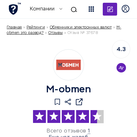
Добави
Компании
Главная
»
Рейтинги
»
Обменники электронных валют
»
M-
obmen это развод?
»
Отзывы
»
Отзыв № 37678
4.3
M-obmen
Всего отзывов
1