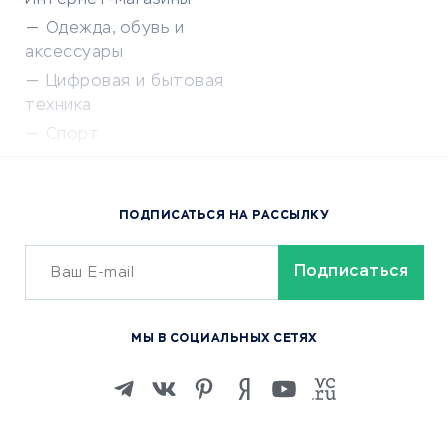
Интернет-магазины
Одежда, обувь и
аксессуары
Цифровая и бытовая
техника
Спорт
Доставка еды
Популярные товары
ПОДПИСАТЬСЯ НА РАССЫЛКУ
Сервисы доставки
ОБУЧЕНИЕ И РАБОТА
Курсы по обучению
МЫ В СОЦИАЛЬНЫХ СЕТЯХ
Онлайн-школы
Изучение иностранных
языков
Курсы IT и digital