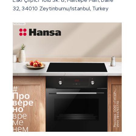
Eski Çırpıcı Yolu Sk. 8, Maltepe Mah, Daire
32, 34010 Zeytinburnu/Istanbul, Turkey