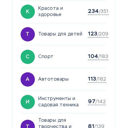
Красота и
234
К
/351
здоровье
123
Т
Товары для детей
/209
104
С
Спорт
/183
113
А
Автотовары
/182
Инструменты и
97
И
/142
садовая техника
Товары для
81
Т
творчества и
/139