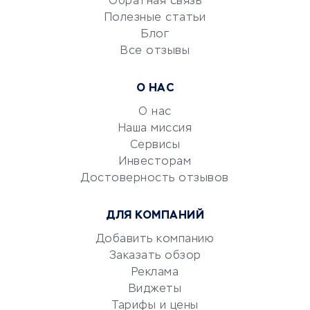
Обратная связь
Университеты
Полезные статьи
Блог
Все отзывы
УСЛУГИ ДЛЯ БИЗНЕСА
Расчетно-кассовое
О НАС
обслуживание
О нас
Эквайринг
Наша миссия
CRM-системы
Сервисы
Электронный
Инвесторам
документооборот
Достоверность отзывов
Юридические компании
ДЛЯ КОМПАНИЙ
Консалтинговые компании
Аудиторские компании
Добавить компанию
Заказать обзор
Бухгалтерия онлайн
Реклама
Онлайн-кассы
Виджеты
SERM
Тарифы и цены