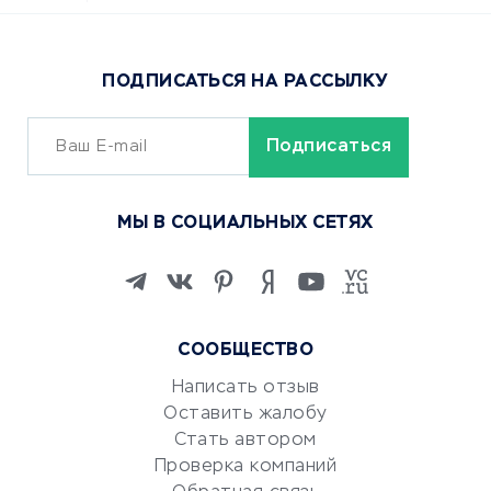
Доставка еды
Популярные товары
ПОДПИСАТЬСЯ НА РАССЫЛКУ
Сервисы доставки
ОБУЧЕНИЕ И РАБОТА
Курсы по обучению
МЫ В СОЦИАЛЬНЫХ СЕТЯХ
Онлайн-школы
Изучение иностранных
языков
Курсы IT и digital
СООБЩЕСТВО
Маркетинг и продажи
Репетиторство
Написать отзыв
Оставить жалобу
Красота и здоровье
Стать автором
Сервисы по поиску работы
Проверка компаний
Сетевой маркетинг