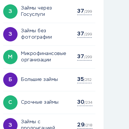
Займы через
37
З
/299
Госуслуги
Займы без
37
З
/299
фотографии
Микрофинансовые
37
М
/299
организации
35
Б
Большие займы
/252
30
С
Срочные займы
/234
Займы с
29
З
/218
пролонгацией