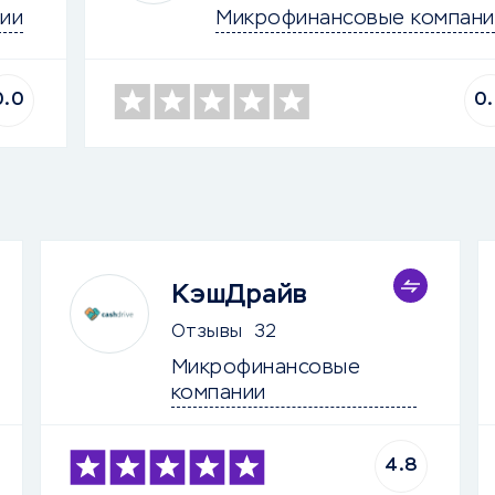
ии
Микрофинансовые компани
0.0
0
КэшДрайв
Отзывы
32
Микрофинансовые 
компании
4.8