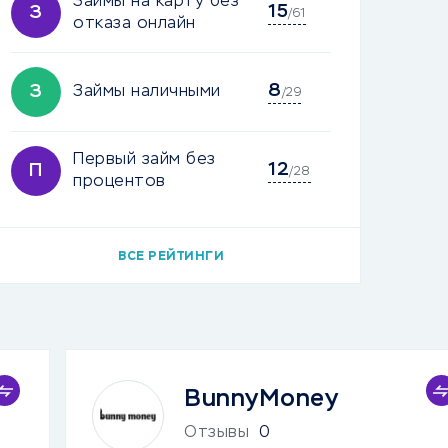
Займы на карту без
15
З
/61
отказа онлайн
8
З
Займы наличными
/29
Первый займ без
12
П
/28
процентов
ВСЕ РЕЙТИНГИ
BunnyMoney
Отзывы
0