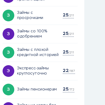
Займы с
25
З
/211
просрочками
Займы со 100%
25
З
/211
одобрением
Займы с плохой
25
З
/211
кредитной историей
Экспресс-займы
22
Э
/187
круглосуточно
25
З
Займы пенсионерам
/172