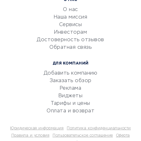
О НАС
обслуживание
О нас
Эквайринг
Наша миссия
CRM-системы
Сервисы
Инвесторам
Электронный
Достоверность отзывов
документооборот
Обратная связь
Юридические компании
Консалтинговые компании
ДЛЯ КОМПАНИЙ
Аудиторские компании
Добавить компанию
Бухгалтерия онлайн
Заказать обзор
Онлайн-кассы
Реклама
SERM
Виджеты
Тарифы и цены
Digital
Оплата и возврат
КРЕДИТЫ И ЗАЙМЫ
Юридическая информация
Политика конфиденциальности
Потребительские кредиты
Правила и условия
Пользовательское соглашение
Оферта