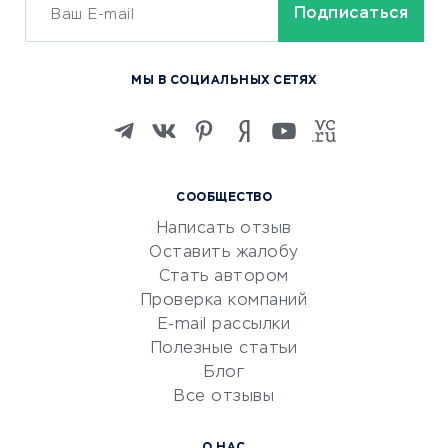
ОБУЧЕНИЕ И РАБОТА
Курсы по обучению
МЫ В СОЦИАЛЬНЫХ СЕТЯХ
Онлайн-школы
Изучение иностранных
языков
Курсы IT и digital
СООБЩЕСТВО
Маркетинг и продажи
Написать отзыв
Репетиторство
Оставить жалобу
Красота и здоровье
Стать автором
Сервисы по поиску работы
Проверка компаний
Сетевой маркетинг
E-mail рассылки
Университеты
Полезные статьи
Блог
Все отзывы
УСЛУГИ ДЛЯ БИЗНЕСА
Расчетно-кассовое