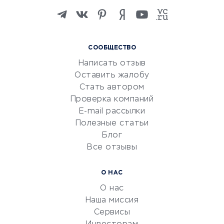
Изучение иностранных
языков
Курсы IT и digital
СООБЩЕСТВО
Маркетинг и продажи
Написать отзыв
Репетиторство
Оставить жалобу
Красота и здоровье
Стать автором
Сервисы по поиску работы
Проверка компаний
Сетевой маркетинг
E-mail рассылки
Университеты
Полезные статьи
Блог
Все отзывы
УСЛУГИ ДЛЯ БИЗНЕСА
Расчетно-кассовое
О НАС
обслуживание
О нас
Эквайринг
Наша миссия
CRM-системы
Сервисы