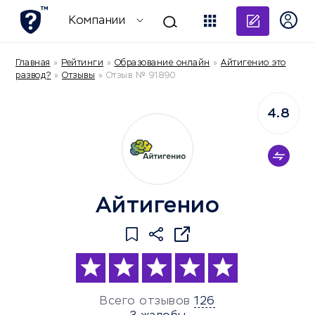
Добави
Компании
Главная
»
Рейтинги
»
Образование онлайн
»
Айтигенио это
развод?
»
Отзывы
»
Отзыв № 91890
4.8
Айтигенио
Всего отзывов
126