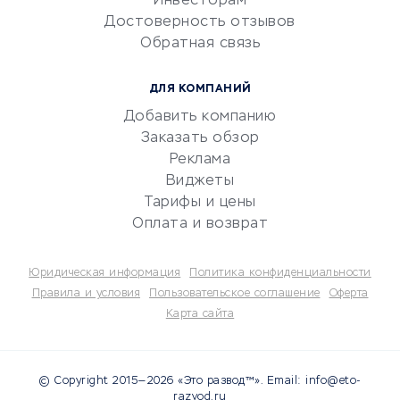
Инвесторам
Электронный
Достоверность отзывов
документооборот
Обратная связь
Юридические компании
Консалтинговые компании
ДЛЯ КОМПАНИЙ
Аудиторские компании
Добавить компанию
Бухгалтерия онлайн
Заказать обзор
Онлайн-кассы
Реклама
SERM
Виджеты
Тарифы и цены
Digital
Оплата и возврат
КРЕДИТЫ И ЗАЙМЫ
Юридическая информация
Политика конфиденциальности
Потребительские кредиты
Правила и условия
Пользовательское соглашение
Оферта
Карта сайта
Кредитные карты
Дебетовые карты
Микрофинансовые
© Copyright 2015—2026 «Это развод™». Email: info@eto-
организации
razvod.ru