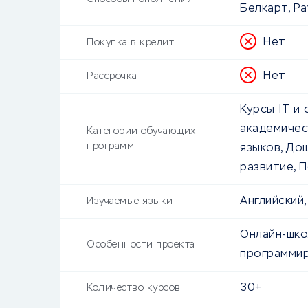
Белкарт, Pa
Нет
Покупка в кредит
Нет
Рассрочка
Курсы IT и 
академичес
Категории обучающих
программ
языков, До
развитие, 
Английский,
Изучаемые языки
Онлайн-шко
Особенности проекта
программир
30+
Количество курсов