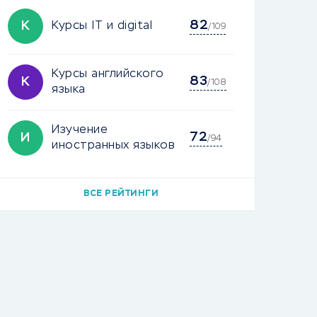
82
К
Курсы IT и digital
/109
Курсы английского
83
К
/108
языка
Изучение
72
И
/94
иностранных языков
ВСЕ РЕЙТИНГИ