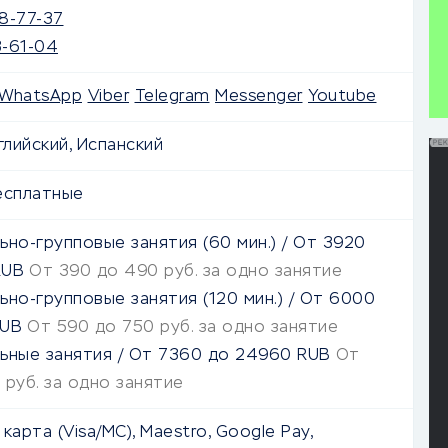
8-77-37
3-61-04
WhatsApp
Viber
Telegram
Messenger
Youtube
глийский, Испанский
есплатные
ьно-групповые занятия (60 мин.)
/
От
3920
UB
От 390 до 490 руб. за одно занятие
ьно-групповые занятия (120 мин.)
/
От
6000
UB
От 590 до 750 руб. за одно занятие
ьные занятия
/
От
7360
до
24960
RUB
От
 руб. за одно занятие
карта (Visa/MC), Maestro, Google Pay,