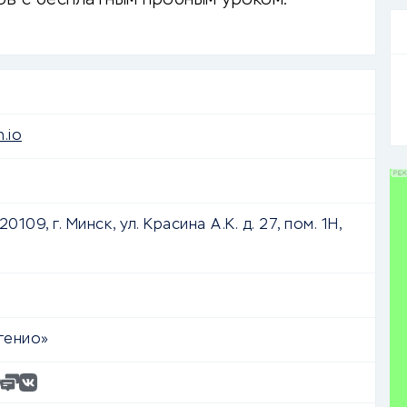
ов с бесплатным пробным уроком.
n.io
0109, г. Минск, ул. Красина А.К. д. 27, пом. 1Н,
генио»