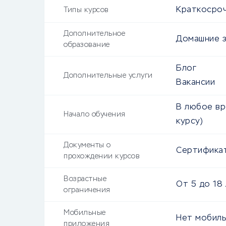
Краткосроч
Типы курсов
Дополнительное
Домашние з
образование
Блог
Дополнительные услуги
Вакансии
В любое вр
Начало обучения
курсу)
Документы о
Сертифика
прохождении курсов
Возрастные
От
5
до
18
ограничения
Мобильные
Нет мобиль
приложения