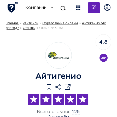
Добави
Компании
Главная
»
Рейтинги
»
Образование онлайн
»
Айтигенио это
развод?
»
Отзывы
»
Отзыв № 91831
4.8
Айтигенио
Всего отзывов
126