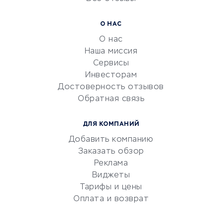
УСЛУГИ ДЛЯ БИЗНЕСА
Расчетно-кассовое
О НАС
обслуживание
О нас
Эквайринг
Наша миссия
CRM-системы
Сервисы
Инвесторам
Электронный
Достоверность отзывов
документооборот
Обратная связь
Юридические компании
Консалтинговые компании
ДЛЯ КОМПАНИЙ
Аудиторские компании
Добавить компанию
Бухгалтерия онлайн
Заказать обзор
Онлайн-кассы
Реклама
SERM
Виджеты
Тарифы и цены
Digital
Оплата и возврат
КРЕДИТЫ И ЗАЙМЫ