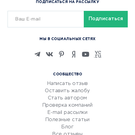
ПОДПИСАТЬСЯ НА РАССЫЛКУ
Сервисы доставки
ОБУЧЕНИЕ И РАБОТА
Курсы по обучению
МЫ В СОЦИАЛЬНЫХ СЕТЯХ
Онлайн-школы
Изучение иностранных
языков
Курсы IT и digital
СООБЩЕСТВО
Маркетинг и продажи
Написать отзыв
Репетиторство
Оставить жалобу
Красота и здоровье
Стать автором
Сервисы по поиску работы
Проверка компаний
Сетевой маркетинг
E-mail рассылки
Университеты
Полезные статьи
Блог
Все отзывы