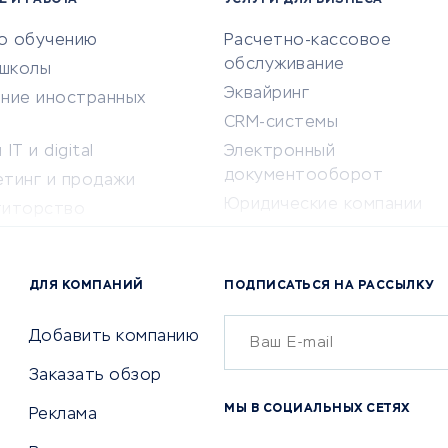
Е И РАБОТА
УСЛУГИ ДЛЯ БИЗНЕСА
по обучению
Расчетно-кассовое
обслуживание
-школы
Эквайринг
ение иностранных
CRM-системы
IT и digital
Электронный
документооборот
етинг и продажи
Юридические компании
титорство
Консалтинговые компании
ота и здоровье
Аудиторские компании
 по поиску работы
ДЛЯ КОМПАНИЙ
ПОДПИСАТЬСЯ НА РАССЫЛКУ
Бухгалтерия онлайн
й маркетинг
Онлайн-кассы
ситеты
Добавить компанию
SERM
Заказать обзор
Digital
МЫ В СОЦИАЛЬНЫХ СЕТЯХ
Реклама
ТВИЯ И СТРАХОВАНИЕ
ПРОДВИЖЕНИЕ И РЕКЛАМА