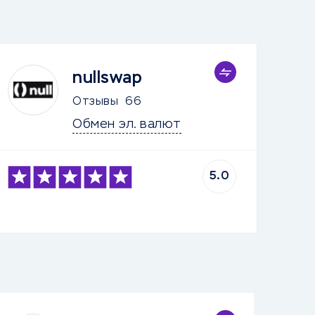
nullswap
Отзывы
66
Обмен эл. валют
5.0