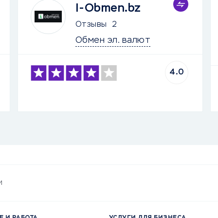
I-Obmen.bz
Отзывы
2
Обмен эл. валют
4.0
и