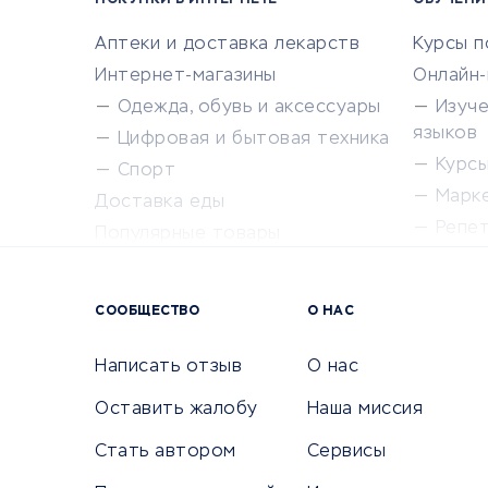
ПОКУПКИ В ИНТЕРНЕТЕ
ОБУЧЕНИ
Аптеки и доставка лекарств
Курсы 
Интернет-магазины
Онлайн
Одежда, обувь и аксессуары
Изуч
языков
Цифровая и бытовая техника
Курсы 
Спорт
Марк
Доставка еды
Репе
Популярные товары
Крас
Сервисы доставки
Сервисы
СООБЩЕСТВО
О НАС
Сетево
Универ
Написать отзыв
О нас
Оставить жалобу
Наша миссия
Стать автором
Сервисы
КРЕДИТЫ И ЗАЙМЫ
ПУТЕШЕС