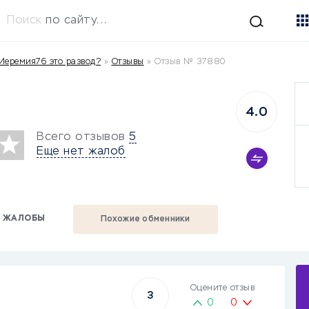
Поиск
по сайту...
Иеремия76 это развод?
»
Отзывы
»
Отзыв № 37880
4.0
Всего отзывов
5
Еще нет жалоб
ЖАЛОБЫ
Похожие обменники
Оцените отзыв
3
0
0