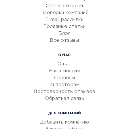
Красота и здоровье
Стать автором
Сервисы по поиску работы
Проверка компаний
Сетевой маркетинг
E-mail рассылки
Университеты
Полезные статьи
Блог
Все отзывы
УСЛУГИ ДЛЯ БИЗНЕСА
Расчетно-кассовое
О НАС
обслуживание
О нас
Эквайринг
Наша миссия
CRM-системы
Сервисы
Инвесторам
Электронный
Достоверность отзывов
документооборот
Обратная связь
Юридические компании
Консалтинговые компании
ДЛЯ КОМПАНИЙ
Аудиторские компании
Добавить компанию
Бухгалтерия онлайн