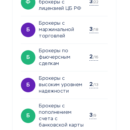
3
Ф
брокеры с
/22
лицензией ЦБ РФ
Брокеры с
3
Б
маржинальной
/18
торговлей
Брокеры по
2
Б
фьючерсным
/16
сделкам
Брокеры с
2
Б
высоким уровнем
/13
надежности
Брокеры с
пополнением
3
Б
/9
счета с
банковской карты