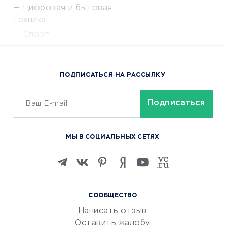
Цифровая и бытовая
техника
Спорт
Доставка еды
Популярные товары
ПОДПИСАТЬСЯ НА РАССЫЛКУ
Сервисы доставки
ОБУЧЕНИЕ И РАБОТА
Курсы по обучению
МЫ В СОЦИАЛЬНЫХ СЕТЯХ
Онлайн-школы
Изучение иностранных
языков
Курсы IT и digital
СООБЩЕСТВО
Маркетинг и продажи
Написать отзыв
Репетиторство
Оставить жалобу