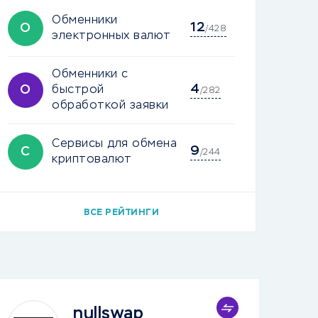
Обменники
12
О
/428
электронных валют
Обменники с
4
О
быстрой
/282
обработкой заявки
Сервисы для обмена
9
С
/244
криптовалют
ВСЕ РЕЙТИНГИ
nullswap