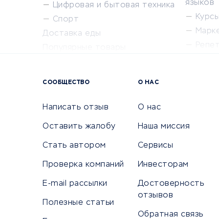
языков
Цифровая и бытовая техника
Курсы 
Спорт
Марк
Доставка еды
Репе
Популярные товары
Крас
Сервисы доставки
Сервисы
СООБЩЕСТВО
О НАС
Сетево
Универ
Написать отзыв
О нас
Оставить жалобу
Наша миссия
Стать автором
Сервисы
КРЕДИТЫ И ЗАЙМЫ
ПУТЕШЕС
Проверка компаний
Инвесторам
Потребительские кредиты
Путеше
E-mail рассылки
Достоверность
Кредитные карты
Покупка
отзывов
Полезные статьи
Дебетовые карты
Бронир
Обратная связь
Микрофинансовые организации
Санато