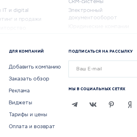
CRM-системы
IT и digital
Электронный
документооборот
етинг и продажи
Юридические компании
титорство
Консалтинговые компании
ота и здоровье
Аудиторские компании
 по поиску работы
ДЛЯ КОМПАНИЙ
ПОДПИСАТЬСЯ НА РАССЫЛКУ
Бухгалтерия онлайн
й маркетинг
Онлайн-кассы
ситеты
Добавить компанию
SERM
Заказать обзор
Digital
МЫ В СОЦИАЛЬНЫХ СЕТЯХ
Реклама
ТВИЯ И СТРАХОВАНИЕ
ПРОДВИЖЕНИЕ И РЕКЛАМА
Виджеты
ствия
Регистраторы доменов
Тарифы и цены
 билетов
Хостинг компании
Оплата и возврат
ование отелей
Продвижение в социальны
сетях
рии