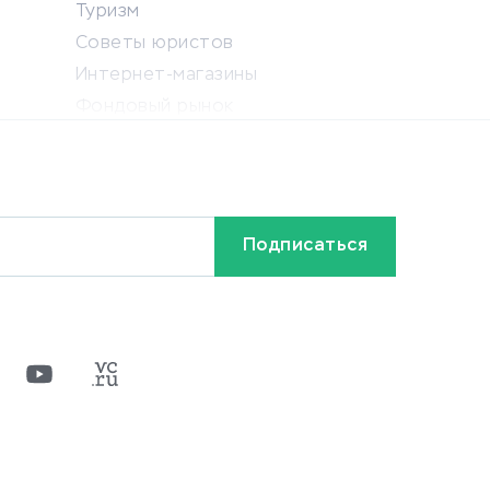
Туризм
Советы юристов
Интернет-магазины
Фондовый рынок
Криптовалюта
Ставки на спорт
Кредиты и займы
Бонусы и акции
Видео
Разное
х