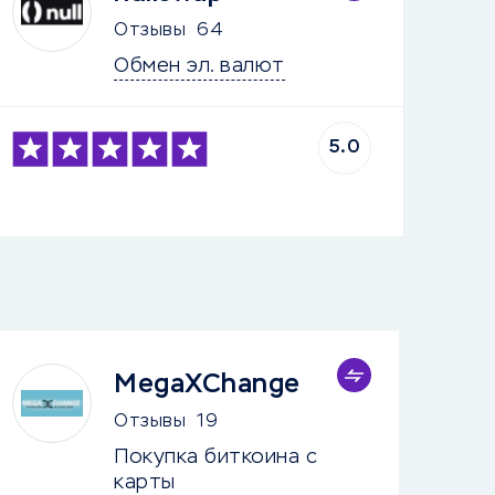
Отзывы
64
Обмен эл. валют
5.0
MegaXChange
Отзывы
19
Покупка биткоина с 
карты