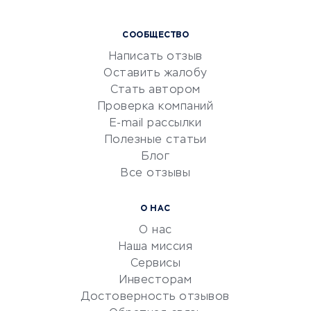
Курсы IT и digital
СООБЩЕСТВО
Маркетинг и продажи
Написать отзыв
Репетиторство
Оставить жалобу
Красота и здоровье
Стать автором
Сервисы по поиску работы
Проверка компаний
Сетевой маркетинг
E-mail рассылки
Университеты
Полезные статьи
Блог
Все отзывы
УСЛУГИ ДЛЯ БИЗНЕСА
Расчетно-кассовое
О НАС
обслуживание
О нас
Эквайринг
Наша миссия
CRM-системы
Сервисы
Инвесторам
Электронный
Достоверность отзывов
документооборот