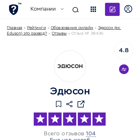
Добави
Компании
Главная
»
Рейтинги
»
Образование онлайн
»
Эдюсон (ex:
Eduson) это развод?
»
Отзывы
»
Отзыв № 38436
4.8
Эдюсон
Всего отзывов
104