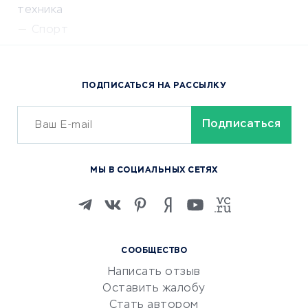
техника
Спорт
Доставка еды
Популярные товары
ПОДПИСАТЬСЯ НА РАССЫЛКУ
Сервисы доставки
ОБУЧЕНИЕ И РАБОТА
Курсы по обучению
МЫ В СОЦИАЛЬНЫХ СЕТЯХ
Онлайн-школы
Изучение иностранных
языков
Курсы IT и digital
СООБЩЕСТВО
Маркетинг и продажи
Написать отзыв
Репетиторство
Оставить жалобу
Красота и здоровье
Стать автором