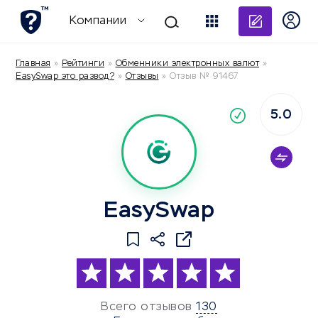
Добави
Компании
Главная
»
Рейтинги
»
Обменники электронных валют
»
EasySwap это развод?
»
Отзывы
»
Отзыв № 91467
5.0
По
компания
EasySwap
Всего отзывов
130