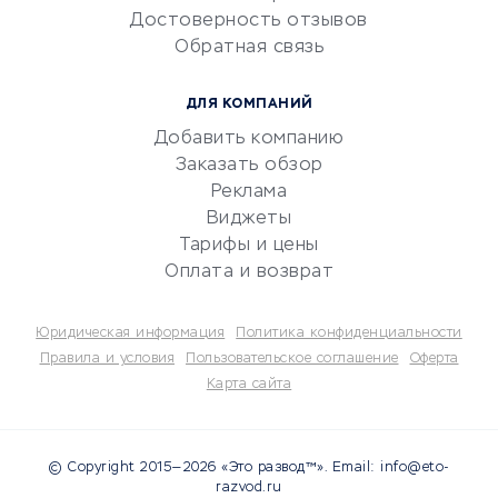
Достоверность отзывов
документооборот
Обратная связь
Юридические компании
Консалтинговые компании
ДЛЯ КОМПАНИЙ
Аудиторские компании
Добавить компанию
Бухгалтерия онлайн
Заказать обзор
Онлайн-кассы
Реклама
SERM
Виджеты
Тарифы и цены
Digital
Оплата и возврат
КРЕДИТЫ И ЗАЙМЫ
Юридическая информация
Политика конфиденциальности
Потребительские кредиты
Правила и условия
Пользовательское соглашение
Оферта
Карта сайта
Кредитные карты
Дебетовые карты
Микрофинансовые
© Copyright 2015—2026 «Это развод™». Email: info@eto-
организации
razvod.ru