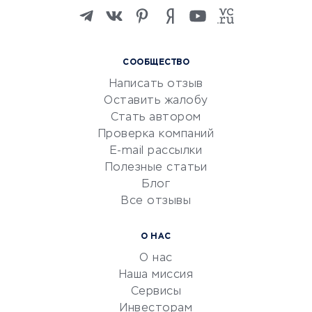
Изучение иностранных
языков
Курсы IT и digital
СООБЩЕСТВО
Маркетинг и продажи
Написать отзыв
Репетиторство
Оставить жалобу
Красота и здоровье
Стать автором
Сервисы по поиску работы
Проверка компаний
Сетевой маркетинг
E-mail рассылки
Университеты
Полезные статьи
Блог
Все отзывы
УСЛУГИ ДЛЯ БИЗНЕСА
Расчетно-кассовое
О НАС
обслуживание
О нас
Эквайринг
Наша миссия
CRM-системы
Сервисы
Инвесторам
Электронный