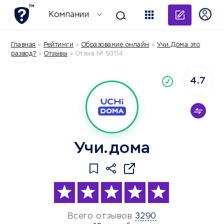
Добави
Компании
Главная
»
Рейтинги
»
Образование онлайн
»
Учи.Дома это
развод?
»
Отзывы
»
Отзыв № 93114
4.7
По
компания
Учи.дома
Всего отзывов
3290