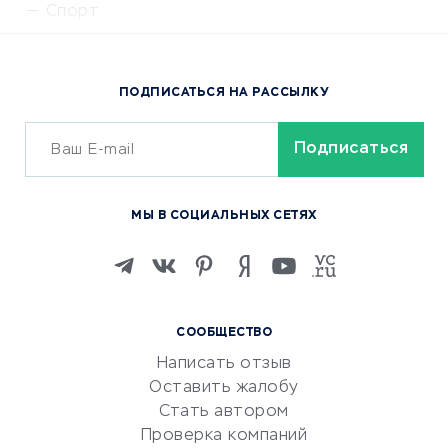
Спорт
Доставка еды
Популярные товары
ПОДПИСАТЬСЯ НА РАССЫЛКУ
Сервисы доставки
ОБУЧЕНИЕ И РАБОТА
Курсы по обучению
МЫ В СОЦИАЛЬНЫХ СЕТЯХ
Онлайн-школы
Изучение иностранных
языков
Курсы IT и digital
СООБЩЕСТВО
Маркетинг и продажи
Написать отзыв
Репетиторство
Оставить жалобу
Красота и здоровье
Стать автором
Сервисы по поиску работы
Проверка компаний