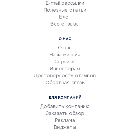
Сетевой маркетинг
E-mail рассылки
Университеты
Полезные статьи
Блог
Все отзывы
УСЛУГИ ДЛЯ БИЗНЕСА
Расчетно-кассовое
О НАС
обслуживание
О нас
Эквайринг
Наша миссия
CRM-системы
Сервисы
Инвесторам
Электронный
Достоверность отзывов
документооборот
Обратная связь
Юридические компании
Консалтинговые компании
ДЛЯ КОМПАНИЙ
Аудиторские компании
Добавить компанию
Бухгалтерия онлайн
Заказать обзор
Онлайн-кассы
Реклама
SERM
Виджеты