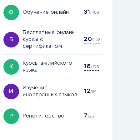
31
О
Обучение онлайн
/469
Бесплатные онлайн
20
Б
курсы с
/223
сертификатом
Курсы английского
16
К
/108
языка
Изучение
12
И
/94
иностранных языков
7
Р
Репетиторство
/25