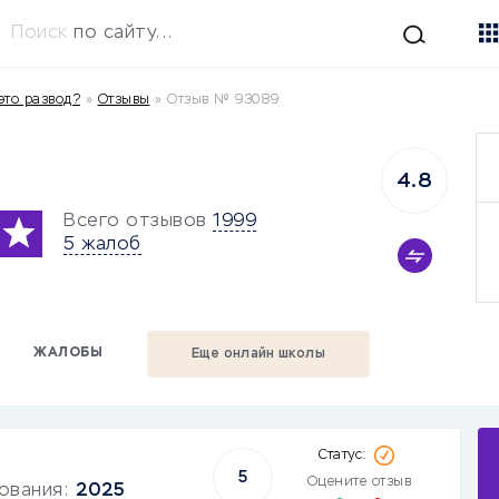
Поиск
по сайту...
это развод?
»
Отзывы
»
Отзыв № 93089
4.8
Всего отзывов
1999
5 жалоб
ЖАЛОБЫ
Еще онлайн школы
5
Оцените отзыв
зования:
2025