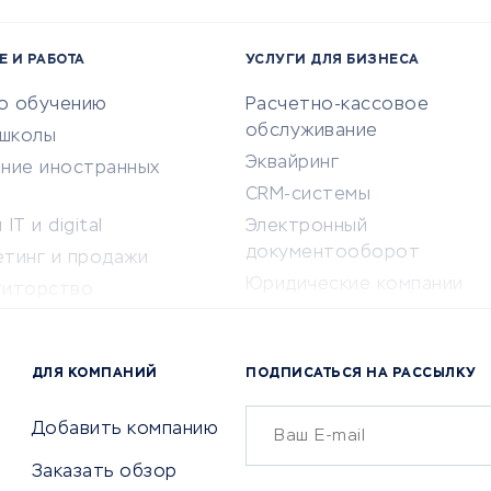
Е И РАБОТА
УСЛУГИ ДЛЯ БИЗНЕСА
по обучению
Расчетно-кассовое
обслуживание
-школы
Эквайринг
ение иностранных
CRM-системы
IT и digital
Электронный
документооборот
етинг и продажи
Юридические компании
титорство
Консалтинговые компании
ота и здоровье
Аудиторские компании
 по поиску работы
ДЛЯ КОМПАНИЙ
ПОДПИСАТЬСЯ НА РАССЫЛКУ
Бухгалтерия онлайн
й маркетинг
Онлайн-кассы
ситеты
Добавить компанию
SERM
Заказать обзор
Digital