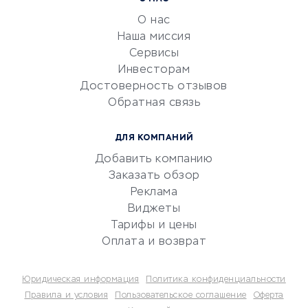
обслуживание
О нас
Эквайринг
Наша миссия
CRM-системы
Сервисы
Инвесторам
Электронный
Достоверность отзывов
документооборот
Обратная связь
Юридические компании
Консалтинговые компании
ДЛЯ КОМПАНИЙ
Аудиторские компании
Добавить компанию
Бухгалтерия онлайн
Заказать обзор
Онлайн-кассы
Реклама
SERM
Виджеты
Тарифы и цены
Digital
Оплата и возврат
КРЕДИТЫ И ЗАЙМЫ
Юридическая информация
Политика конфиденциальности
Потребительские кредиты
Правила и условия
Пользовательское соглашение
Оферта