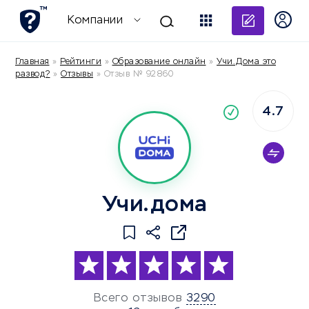
Добави
Компании
Главная
»
Рейтинги
»
Образование онлайн
»
Учи.Дома это
развод?
»
Отзывы
»
Отзыв № 92860
4.7
По
компания
Учи.дома
Всего отзывов
3290