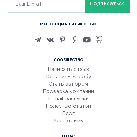
ОБУЧЕНИЕ И РАБОТА
Курсы по обучению
МЫ В СОЦИАЛЬНЫХ СЕТЯХ
Онлайн-школы
Изучение иностранных
языков
Курсы IT и digital
СООБЩЕСТВО
Маркетинг и продажи
Написать отзыв
Репетиторство
Оставить жалобу
Красота и здоровье
Стать автором
Сервисы по поиску работы
Проверка компаний
Сетевой маркетинг
E-mail рассылки
Университеты
Полезные статьи
Блог
Все отзывы
УСЛУГИ ДЛЯ БИЗНЕСА
Расчетно-кассовое
О НАС