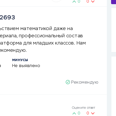
0
0
92693
ьствием математикой даже на
териала, профессиональный состав
латформа для младших классов. Нам
Рекомендую.
МИНУСЫ
в
Не выявлено
Рекомендую
Оцените ответ
0
0