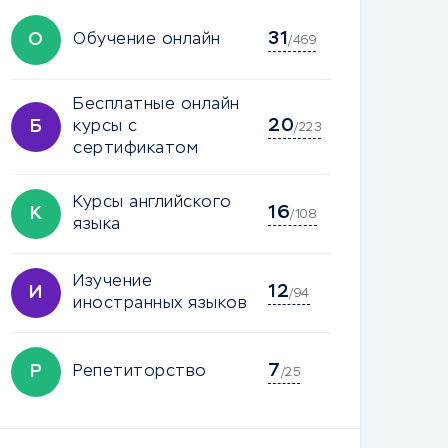
31
О
Обучение онлайн
/469
Бесплатные онлайн
20
Б
курсы с
/223
сертификатом
Курсы английского
16
К
/108
языка
Изучение
12
И
/94
иностранных языков
7
Р
Репетиторство
/25