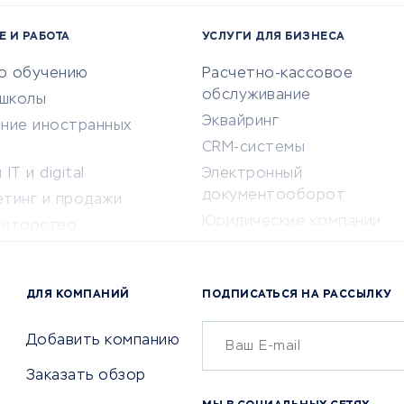
Е И РАБОТА
УСЛУГИ ДЛЯ БИЗНЕСА
по обучению
Расчетно-кассовое
обслуживание
-школы
Эквайринг
ение иностранных
CRM-системы
IT и digital
Электронный
документооборот
етинг и продажи
Юридические компании
титорство
Консалтинговые компании
ота и здоровье
Аудиторские компании
 по поиску работы
ДЛЯ КОМПАНИЙ
ПОДПИСАТЬСЯ НА РАССЫЛКУ
Бухгалтерия онлайн
й маркетинг
Онлайн-кассы
ситеты
Добавить компанию
SERM
Заказать обзор
Digital