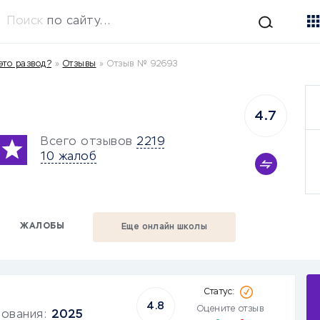
Поиск
по сайту...
это развод?
»
Отзывы
»
Отзыв № 92693
4.7
Всего отзывов
2219
10 жалоб
ЖАЛОБЫ
Еще онлайн школы
4.8
Оцените отзыв
зования:
2025