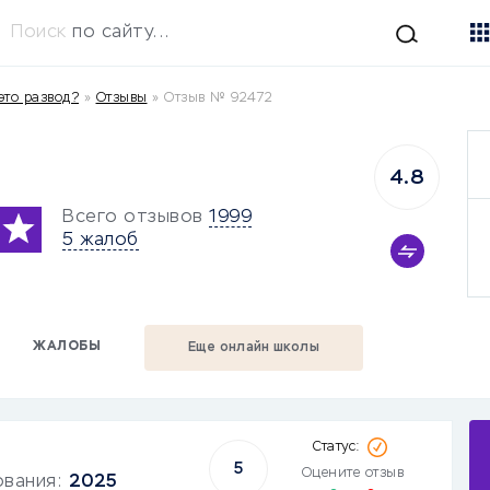
Поиск
по сайту...
это развод?
»
Отзывы
»
Отзыв № 92472
4.8
Всего отзывов
1999
5 жалоб
ЖАЛОБЫ
Еще онлайн школы
5
Оцените отзыв
ования:
2025