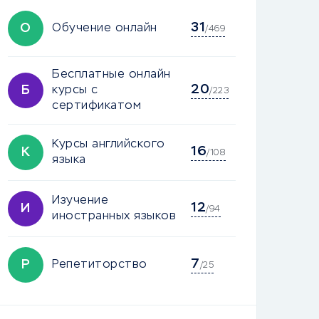
31
О
Обучение онлайн
/469
Бесплатные онлайн
20
Б
курсы с
/223
сертификатом
Курсы английского
16
К
/108
языка
Изучение
12
И
/94
иностранных языков
7
Р
Репетиторство
/25