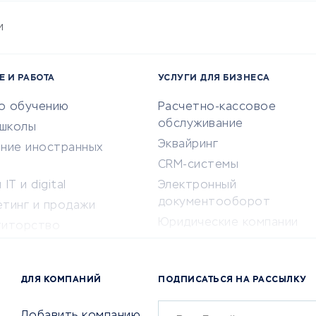
и
Е И РАБОТА
УСЛУГИ ДЛЯ БИЗНЕСА
по обучению
Расчетно-кассовое
обслуживание
-школы
Эквайринг
ение иностранных
CRM-системы
IT и digital
Электронный
документооборот
етинг и продажи
Юридические компании
титорство
Консалтинговые компании
ота и здоровье
Аудиторские компании
 по поиску работы
ДЛЯ КОМПАНИЙ
ПОДПИСАТЬСЯ НА РАССЫЛКУ
Бухгалтерия онлайн
й маркетинг
Онлайн-кассы
ситеты